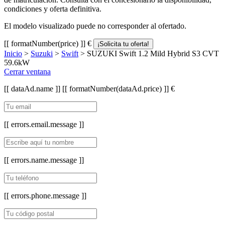
condiciones y oferta definitiva.
El modelo visualizado puede no corresponder al ofertado.
[[ formatNumber(price) ]] €
¡Solicita tu oferta!
Inicio
>
Suzuki
>
Swift
> SUZUKI Swift 1.2 Mild Hybrid S3 CVT
59.6kW
Cerrar ventana
[[ dataAd.name ]]
[[ formatNumber(dataAd.price) ]] €
[[ errors.email.message ]]
[[ errors.name.message ]]
[[ errors.phone.message ]]