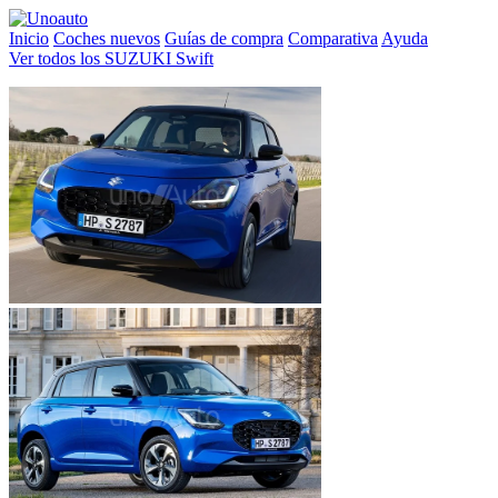
Inicio
Coches nuevos
Guías de compra
Comparativa
Ayuda
Ver todos los SUZUKI Swift