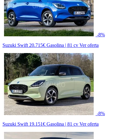
-8%
Suzuki Swift
20.715€
Gasolina | 81 cv
Ver oferta
-8%
Suzuki Swift
19.151€
Gasolina | 81 cv
Ver oferta