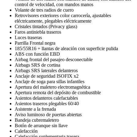
control de velocidad, con mandos manos
Volante de tres radios de cuero
Retrovisores exteriores color carrocería, ajustables
eléctricamente, plegables eléctricamente
Cristales tintados (Privacy glass)
Faros antiniebla traseros
Luces traseras
Parrilla Frontal negra
185/55R16 + llantas de aleación con superficie pulida
ABS con función EBD
Airbag frontal del pasajeo desconectable
Airbags SRS de cortina
Airbags SRS laterales delanteros
Anclaje de seguridad ISOFIX x2
Anclaje de soga para sillas infantiles
Apertura del maletero electromagnética
Apertura remota del depósito de combustible
Asientos delanteros calefactables
Asientos traseros plegables 60/40
Asistente a la frenada
Aviso luminoso de puertas abiertas
Bandeja cubremaletero
Botón de arranque sin llave
Calefacción
Calefacción suplementaria trasera