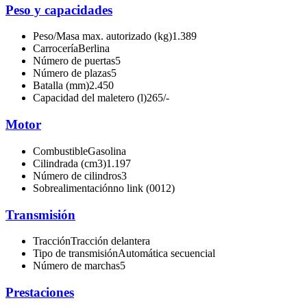
Peso y capacidades
Peso/Masa max. autorizado (kg)
1.389
Carrocería
Berlina
Número de puertas
5
Número de plazas
5
Batalla (mm)
2.450
Capacidad del maletero (l)
265/-
Motor
Combustible
Gasolina
Cilindrada (cm3)
1.197
Número de cilindros
3
Sobrealimentación
no link (0012)
Transmisión
Tracción
Tracción delantera
Tipo de transmisión
Automática secuencial
Número de marchas
5
Prestaciones