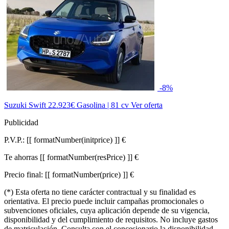
-8%
Suzuki Swift
22.923€
Gasolina | 81 cv
Ver oferta
Publicidad
P.V.P.:
[[ formatNumber(initprice) ]] €
Te ahorras
[[ formatNumber(resPrice) ]] €
Precio final:
[[ formatNumber(price) ]] €
(*) Esta oferta no tiene carácter contractual y su finalidad es
orientativa. El precio puede incluir campañas promocionales o
subvenciones oficiales, cuya aplicación depende de su vigencia,
disponibilidad y del cumplimiento de requisitos. No incluye gastos
de matriculación. Consulta con el concesionario la disponibilidad,