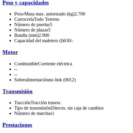
Peso y capacidades
Peso/Masa max. autorizado (kg)
2.700
Carrocería
Todo Terreno
Número de puertas
5
Número de plazas
5
Batalla (mm)
2.900
Capacidad del maletero (l)
630/-
Motor
Combustible
Corriente eléctrica
-
-
-
-
Sobrealimentación
no link (0012)
Transmisión
Tracción
Tracción trasera
Tipo de transmisión
Directo, sin caja de cambios
Número de marchas
1
Prestaciones