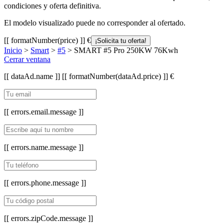
condiciones y oferta definitiva.
El modelo visualizado puede no corresponder al ofertado.
[[ formatNumber(price) ]] €
¡Solicita tu oferta!
Inicio
>
Smart
>
#5
> SMART #5 Pro 250KW 76Kwh
Cerrar ventana
[[ dataAd.name ]]
[[ formatNumber(dataAd.price) ]] €
[[ errors.email.message ]]
[[ errors.name.message ]]
[[ errors.phone.message ]]
[[ errors.zipCode.message ]]