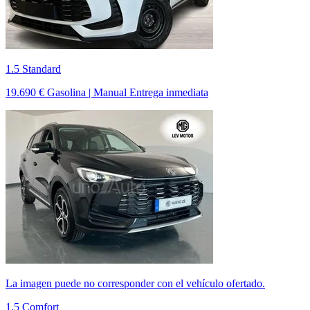
1.5 Standard
19.690 €
Gasolina | Manual
Entrega inmediata
La imagen puede no corresponder con el vehículo ofertado.
1.5 Comfort