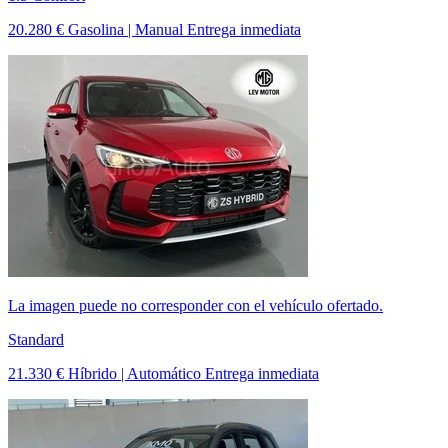
20.280 €
Gasolina | Manual
Entrega inmediata
La imagen puede no corresponder con el vehículo ofertado.
Standard
21.330 €
Híbrido | Automático
Entrega inmediata