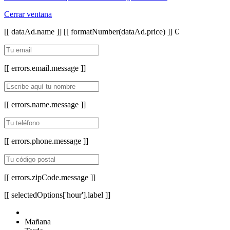
Cerrar ventana
[[ dataAd.name ]]
[[ formatNumber(dataAd.price) ]] €
[[ errors.email.message ]]
[[ errors.name.message ]]
[[ errors.phone.message ]]
[[ errors.zipCode.message ]]
[[ selectedOptions['hour'].label ]]
Mañana