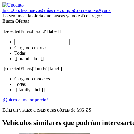
Inicio
Coches nuevos
Guías de compra
Comparativa
Ayuda
Lo sentimos, la oferta que buscas ya no está en vigor
Busca Ofertas
[[selectedFilters['brand'].label]]
Cargando marcas
Todas
[[ brand.label ]]
[[selectedFilters['family'].label]]
Cargando modelos
Todas
[[ family.label ]]
¡Quiero el mejor precio!
Echa un vistazo a estas otras ofertas de MG ZS
Vehículos similares que podrían interesart