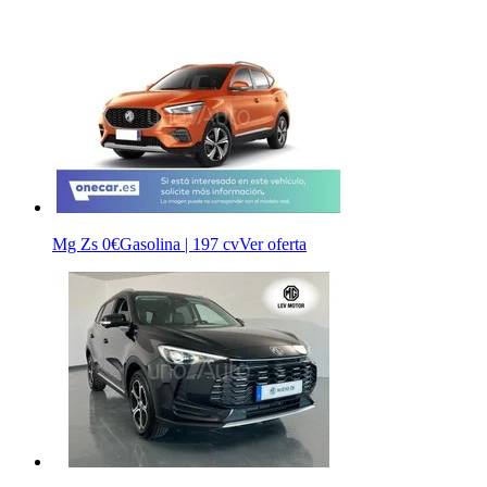
Mg Zs
0€
Gasolina | 197 cv
Ver oferta