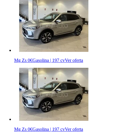
Mg Zs
0€
Gasolina | 197 cv
Ver oferta
Mg Zs
0€
Gasolina | 197 cv
Ver oferta