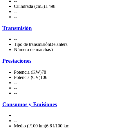
-
-
Cilindrada (cm3)
1.498
-
-
-
-
Transmisión
-
-
Tipo de transmisión
Delantera
Número de marchas
5
Prestaciones
Potencia (KW)
78
Potencia (CV)
106
-
-
-
-
-
-
Consumos y Emisiones
-
-
-
-
Medio (l/100 km)
6,6 l/100 km