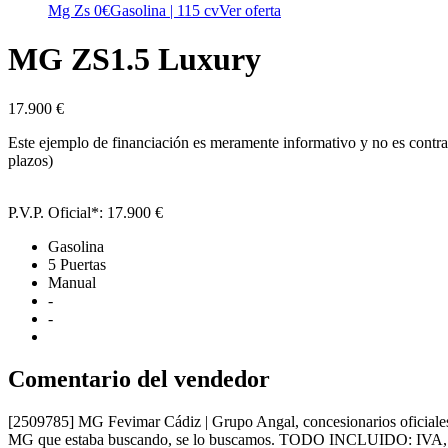
Mg Zs
0€
Gasolina | 115 cv
Ver oferta
MG ZS
1.5 Luxury
17.900 €
Este ejemplo de financiación es meramente informativo y no es contra
plazos)
P.V.P. Oficial*:
17.900 €
Gasolina
5 Puertas
Manual
-
-
Comentario del vendedor
[2509785] MG Fevimar Cádiz | Grupo Angal, concesionarios oficiales M
MG que estaba buscando, se lo buscamos. TODO INCLUIDO: IVA, tr