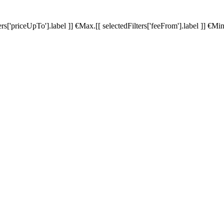
ters['priceUpTo'].label ]]
€
Max.
[[ selectedFilters['feeFrom'].label ]]
€
Min