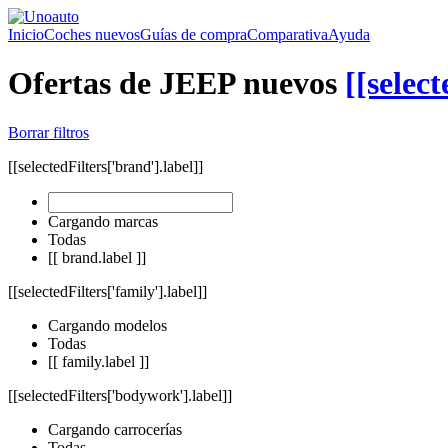
Inicio
Coches nuevos
Guías de compra
Comparativa
Ayuda
Ofertas de JEEP nuevos
[[select
Borrar filtros
[[selectedFilters['brand'].label]]
Cargando marcas
Todas
[[ brand.label ]]
[[selectedFilters['family'].label]]
Cargando modelos
Todas
[[ family.label ]]
[[selectedFilters['bodywork'].label]]
Cargando carrocerías
Todas