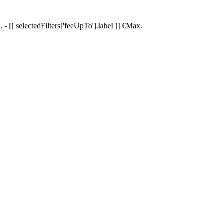
.
-
[[ selectedFilters['feeUpTo'].label ]]
€
Max.