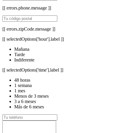
[[ errors.phone.message ]]
[[ errors.zipCode.message ]]
[[ selectedOptions['hour'].label ]]
Mañana
Tarde
Indiferente
[[ selectedOptions['time'].label ]]
48 horas
1 semana
1 mes
Menos de 3 meses
3 a 6 meses
Más de 6 meses