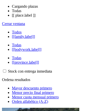
Cargando plazas
Todas
[[ place.label ]]
Cerrar ventana
Todos
[[family.label]]
Todas
[[bodywork.label]]
Todas
[[province.label]]
Stock con entrega inmediata
Ordena resultados
Mayor descuento primero
Menor precio final primero
Menor cuota mensual primero
Orden alfabético (A-Z)