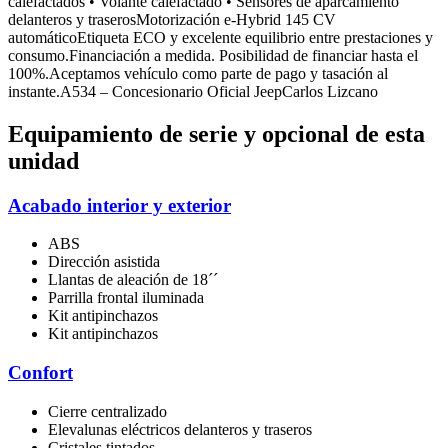
calefactados • Volante calefactado • Sensores de aparcamiento
delanteros y traserosMotorización e-Hybrid 145 CV
automáticoEtiqueta ECO y excelente equilibrio entre prestaciones y
consumo.Financiación a medida. Posibilidad de financiar hasta el
100%.Aceptamos vehículo como parte de pago y tasación al
instante.A534 – Concesionario Oficial JeepCarlos Lizcano
Equipamiento de serie y opcional de esta
unidad
Acabado interior y exterior
ABS
Dirección asistida
Llantas de aleación de 18´´
Parrilla frontal iluminada
Kit antipinchazos
Kit antipinchazos
Confort
Cierre centralizado
Elevalunas eléctricos delanteros y traseros
Cristales tintados