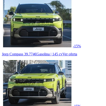
-15%
Jeep Compass
39.774€
Gasolina | 145 cv
Ver oferta