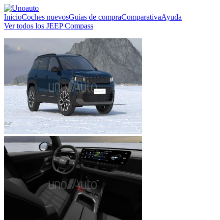
Inicio
Coches nuevos
Guías de compra
Comparativa
Ayuda
Ver todos los JEEP Compass