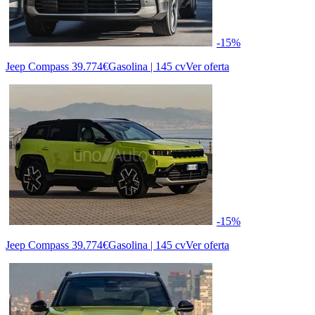
-15%
Jeep Compass
39.774€
Gasolina | 145 cv
Ver oferta
-15%
Jeep Compass
39.774€
Gasolina | 145 cv
Ver oferta