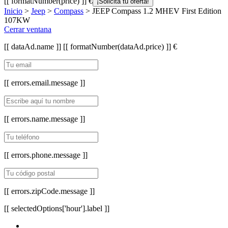
[[ formatNumber(price) ]] €
¡Solicita tu oferta!
Inicio
>
Jeep
>
Compass
> JEEP Compass 1.2 MHEV First Edition
107KW
Cerrar ventana
[[ dataAd.name ]]
[[ formatNumber(dataAd.price) ]] €
[[ errors.email.message ]]
[[ errors.name.message ]]
[[ errors.phone.message ]]
[[ errors.zipCode.message ]]
[[ selectedOptions['hour'].label ]]