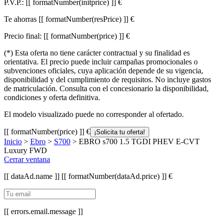
P.V.P.:
[[ formatNumber(initprice) ]] €
Te ahorras
[[ formatNumber(resPrice) ]] €
Precio final:
[[ formatNumber(price) ]] €
(*) Esta oferta no tiene carácter contractual y su finalidad es
orientativa. El precio puede incluir campañas promocionales o
subvenciones oficiales, cuya aplicación depende de su vigencia,
disponibilidad y del cumplimiento de requisitos. No incluye gastos
de matriculación. Consulta con el concesionario la disponibilidad,
condiciones y oferta definitiva.
El modelo visualizado puede no corresponder al ofertado.
[[ formatNumber(price) ]] €
¡Solicita tu oferta!
Inicio
>
Ebro
>
S700
> EBRO s700 1.5 TGDI PHEV E-CVT
Luxury FWD
Cerrar ventana
[[ dataAd.name ]]
[[ formatNumber(dataAd.price) ]] €
[[ errors.email.message ]]