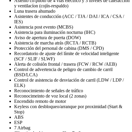
Asiento co-piloto de 4 vías eléctrico y 3 niveles de calefacción
y ventilacíon (cojín-respaldo)
Luna trasera ahumado
Asistentes de conducción (ACC / TJA / DAI / ICA / CSA /
IES)
Asistencia post evento (MCBS)
Asistencia para iluminación nocturna (IHC)
Aviso de apertura de puerta (DOW)
Asistencia de marcha atrás (RCTA / RCTB)
Protección del personal de cabina (DMS / CPD)
Recordatorio de ajuste del límite de velocidad inteligente
(SCF / SLIF / SLWF)
Alerta de colisión frontal / trasera (FCW / RCW /AEB)
Control de advertencia de peligro de cambio de carril
(BSD/LCA)
Control de asistencia de desviación de carril (LDW / LDP /
ELK)
Reconocimiento de señales de tráfico
Reconocimeinto de voz local (2 zonas)
Encendido remoto de motor
Keyless con desbloqueo/arranque por proximidad (Start &
Stop)
ABS
ESP
7 Airbag