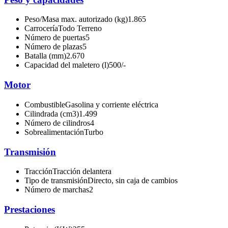
Peso/Masa max. autorizado (kg)
1.865
Carrocería
Todo Terreno
Número de puertas
5
Número de plazas
5
Batalla (mm)
2.670
Capacidad del maletero (l)
500/-
Motor
Combustible
Gasolina y corriente eléctrica
Cilindrada (cm3)
1.499
Número de cilindros
4
Sobrealimentación
Turbo
Transmisión
Tracción
Tracción delantera
Tipo de transmisión
Directo, sin caja de cambios
Número de marchas
2
Prestaciones