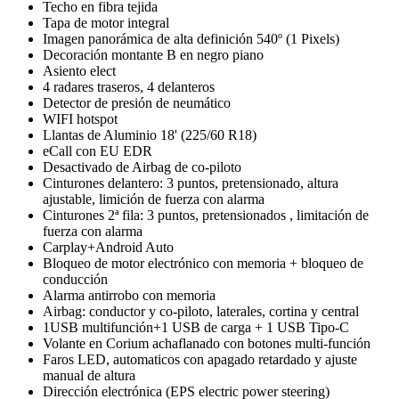
Techo en fibra tejida
Tapa de motor integral
Imagen panorámica de alta definición 540º (1 Pixels)
Decoración montante B en negro piano
Asiento elect
4 radares traseros, 4 delanteros
Detector de presión de neumático
WIFI hotspot
Llantas de Aluminio 18' (225/60 R18)
eCall con EU EDR
Desactivado de Airbag de co-piloto
Cinturones delantero: 3 puntos, pretensionado, altura
ajustable, limición de fuerza con alarma
Cinturones 2ª fila: 3 puntos, pretensionados , limitación de
fuerza con alarma
Carplay+Android Auto
Bloqueo de motor electrónico con memoria + bloqueo de
conducción
Alarma antirrobo con memoria
Airbag: conductor y co-piloto, laterales, cortina y central
1USB multifunción+1 USB de carga + 1 USB Tipo-C
Volante en Corium achaflanado con botones multi-función
Faros LED, automaticos con apagado retardado y ajuste
manual de altura
Dirección electrónica (EPS electric power steering)