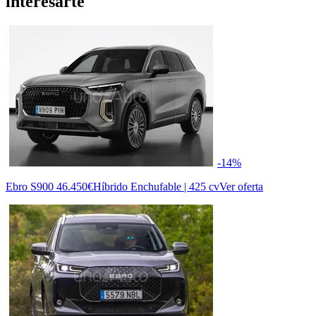
interesarte
-14%
Ebro S900
46.450€
Híbrido Enchufable | 425 cv
Ver oferta