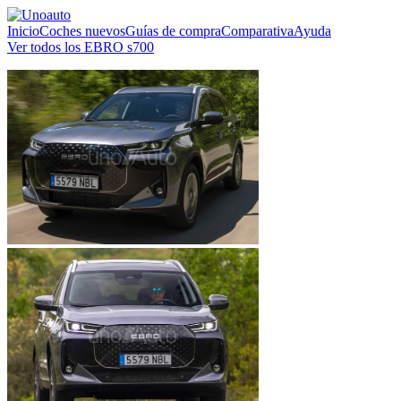
Inicio
Coches nuevos
Guías de compra
Comparativa
Ayuda
Ver todos los EBRO s700