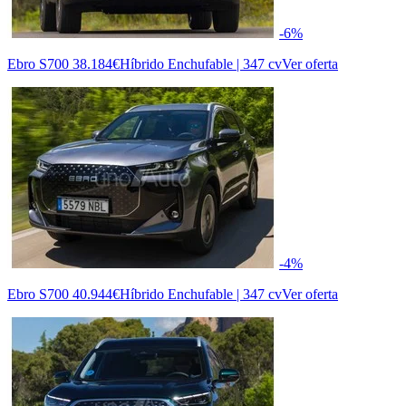
-6%
Ebro S700
38.184€
Híbrido Enchufable | 347 cv
Ver oferta
-4%
Ebro S700
40.944€
Híbrido Enchufable | 347 cv
Ver oferta