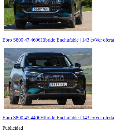
Ebro S800
47.460€
Híbrido Enchufable | 143 cv
Ver oferta
Ebro S800
45.440€
Híbrido Enchufable | 143 cv
Ver oferta
Publicidad