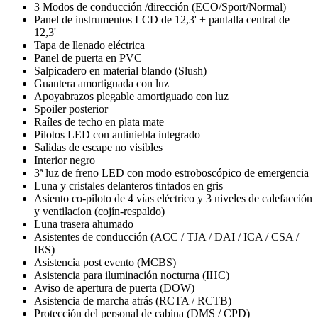
3 Modos de conducción /dirección (ECO/Sport/Normal)
Panel de instrumentos LCD de 12,3' + pantalla central de
12,3'
Tapa de llenado eléctrica
Panel de puerta en PVC
Salpicadero en material blando (Slush)
Guantera amortiguada con luz
Apoyabrazos plegable amortiguado con luz
Spoiler posterior
Raíles de techo en plata mate
Pilotos LED con antiniebla integrado
Salidas de escape no visibles
Interior negro
3ª luz de freno LED con modo estroboscópico de emergencia
Luna y cristales delanteros tintados en gris
Asiento co-piloto de 4 vías eléctrico y 3 niveles de calefacción
y ventilacíon (cojín-respaldo)
Luna trasera ahumado
Asistentes de conducción (ACC / TJA / DAI / ICA / CSA /
IES)
Asistencia post evento (MCBS)
Asistencia para iluminación nocturna (IHC)
Aviso de apertura de puerta (DOW)
Asistencia de marcha atrás (RCTA / RCTB)
Protección del personal de cabina (DMS / CPD)