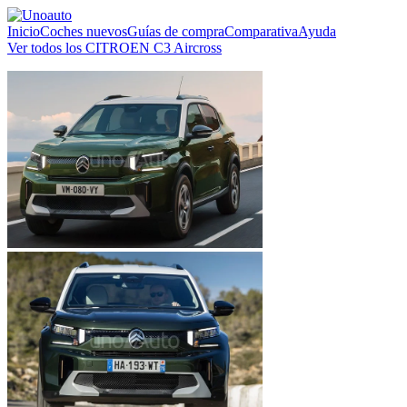
Inicio
Coches nuevos
Guías de compra
Comparativa
Ayuda
Ver todos los CITROEN C3 Aircross