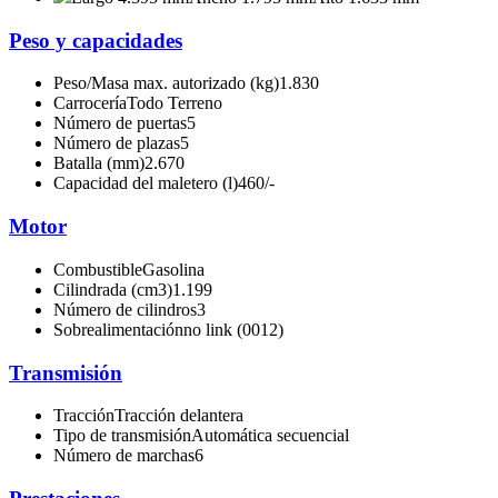
Peso y capacidades
Peso/Masa max. autorizado (kg)
1.830
Carrocería
Todo Terreno
Número de puertas
5
Número de plazas
5
Batalla (mm)
2.670
Capacidad del maletero (l)
460/-
Motor
Combustible
Gasolina
Cilindrada (cm3)
1.199
Número de cilindros
3
Sobrealimentación
no link (0012)
Transmisión
Tracción
Tracción delantera
Tipo de transmisión
Automática secuencial
Número de marchas
6