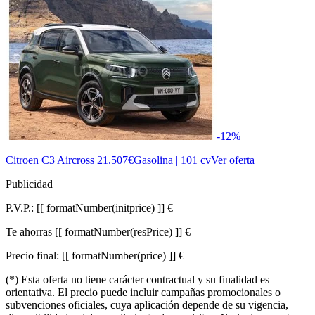
-12%
Citroen C3 Aircross
21.507€
Gasolina | 101 cv
Ver oferta
Publicidad
P.V.P.:
[[ formatNumber(initprice) ]] €
Te ahorras
[[ formatNumber(resPrice) ]] €
Precio final:
[[ formatNumber(price) ]] €
(*) Esta oferta no tiene carácter contractual y su finalidad es
orientativa. El precio puede incluir campañas promocionales o
subvenciones oficiales, cuya aplicación depende de su vigencia,