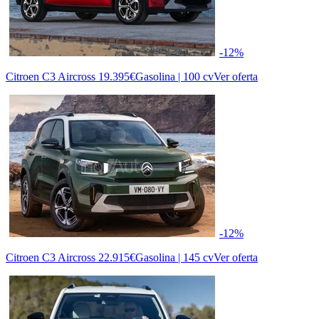
-12%
Citroen C3 Aircross
19.395€
Gasolina | 100 cv
Ver oferta
-12%
Citroen C3 Aircross
22.915€
Gasolina | 145 cv
Ver oferta