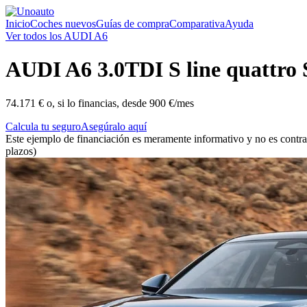
Inicio
Coches nuevos
Guías de compra
Comparativa
Ayuda
Ver todos los AUDI A6
AUDI
A6 3.0TDI S line quattro
74.171 €
o, si lo financias, desde
900 €/mes
Calcula tu seguro
Asegúralo aquí
Este ejemplo de financiación es meramente informativo y no es contra
plazos)