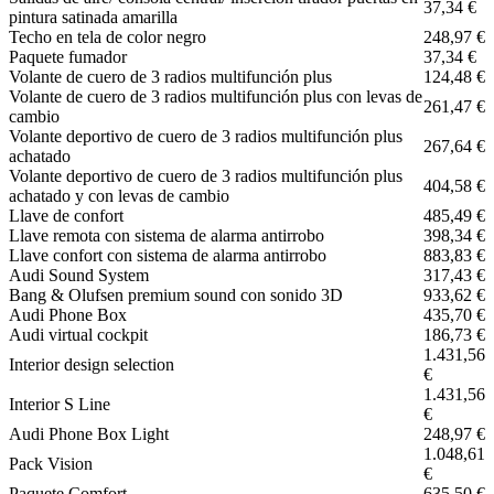
37,34 €
pintura satinada amarilla
Techo en tela de color negro
248,97 €
Paquete fumador
37,34 €
Volante de cuero de 3 radios multifunción plus
124,48 €
Volante de cuero de 3 radios multifunción plus con levas de
261,47 €
cambio
Volante deportivo de cuero de 3 radios multifunción plus
267,64 €
achatado
Volante deportivo de cuero de 3 radios multifunción plus
404,58 €
achatado y con levas de cambio
Llave de confort
485,49 €
Llave remota con sistema de alarma antirrobo
398,34 €
Llave confort con sistema de alarma antirrobo
883,83 €
Audi Sound System
317,43 €
Bang & Olufsen premium sound con sonido 3D
933,62 €
Audi Phone Box
435,70 €
Audi virtual cockpit
186,73 €
1.431,56
Interior design selection
€
1.431,56
Interior S Line
€
Audi Phone Box Light
248,97 €
1.048,61
Pack Vision
€
Paquete Comfort
635,50 €