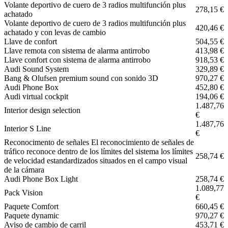
Volante deportivo de cuero de 3 radios multifunción plus
278,15 €
achatado
Volante deportivo de cuero de 3 radios multifunción plus
420,46 €
achatado y con levas de cambio
Llave de confort
504,55 €
Llave remota con sistema de alarma antirrobo
413,98 €
Llave confort con sistema de alarma antirrobo
918,53 €
Audi Sound System
329,89 €
Bang & Olufsen premium sound con sonido 3D
970,27 €
Audi Phone Box
452,80 €
Audi virtual cockpit
194,06 €
1.487,76
Interior design selection
€
1.487,76
Interior S Line
€
Reconocimento de señales El reconocimiento de señales de
tráfico reconoce dentro de los límites del sistema los límites
258,74 €
de velocidad estandardizados situados en el campo visual
de la cámara
Audi Phone Box Light
258,74 €
1.089,77
Pack Vision
€
Paquete Comfort
660,45 €
Paquete dynamic
970,27 €
Aviso de cambio de carril
453,71 €