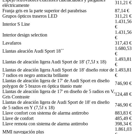
311,21 €
eléctricamente
Franja gris en la parte superior del parabrisas
87,14 €
Grupos ópticos traseros LED
311,21 €
1.431,56
Interior S Line
€
1.431,56
Interior design selection
€
Lavafaros
317,43 €
1.680,53
Llantas aleación Audi Sport 18´´
€
1.493,81
Llantas de aleación ligera Audi Sport de 18' (7,5J x 18)
€
Llantas de aleación ligera Audi Sport de 18' diseño rotor de
1.493,81
7 radios en negro antracita brillante
€
Llantas de aleación ligera de 17' de Audi Sport en diseño
746,90 €
polygon de 5 brazos en óptica titanio mate
Llantas de aleación ligera de 17' en diseño de 5 radios en V,
124,48 €
Gris Contraste
Llantas de aleación ligera de Audi Sport de 18' en diseño
746,90 €
de 5 radios en Y (7,5J x 18)
Llave confort con sistema de alarma antirrobo
883,83 €
Llave de confort
485,49 €
Llave remota con sistema de alarma antirrobo
398,34 €
1.861,03
MMI navegación plus