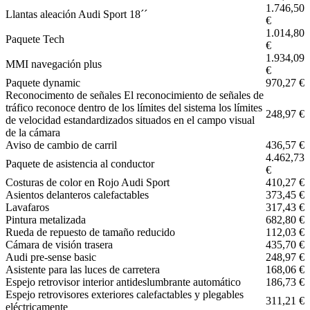
1.746,50
Llantas aleación Audi Sport 18´´
€
1.014,80
Paquete Tech
€
1.934,09
MMI navegación plus
€
Paquete dynamic
970,27 €
Reconocimento de señales El reconocimiento de señales de
tráfico reconoce dentro de los límites del sistema los límites
248,97 €
de velocidad estandardizados situados en el campo visual
de la cámara
Aviso de cambio de carril
436,57 €
4.462,73
Paquete de asistencia al conductor
€
Costuras de color en Rojo Audi Sport
410,27 €
Asientos delanteros calefactables
373,45 €
Lavafaros
317,43 €
Pintura metalizada
682,80 €
Rueda de repuesto de tamaño reducido
112,03 €
Cámara de visión trasera
435,70 €
Audi pre-sense basic
248,97 €
Asistente para las luces de carretera
168,06 €
Espejo retrovisor interior antideslumbrante automático
186,73 €
Espejo retrovisores exteriores calefactables y plegables
311,21 €
eléctricamente