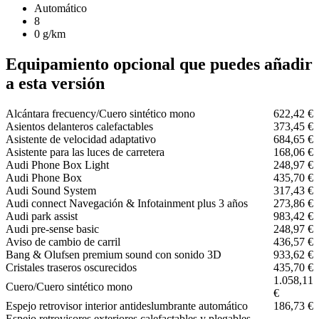
Automático
8
0 g/km
Equipamiento opcional que puedes añadir
a esta versión
Alcántara frecuency/Cuero sintético mono
622,42 €
Asientos delanteros calefactables
373,45 €
Asistente de velocidad adaptativo
684,65 €
Asistente para las luces de carretera
168,06 €
Audi Phone Box Light
248,97 €
Audi Phone Box
435,70 €
Audi Sound System
317,43 €
Audi connect Navegación & Infotainment plus 3 años
273,86 €
Audi park assist
983,42 €
Audi pre-sense basic
248,97 €
Aviso de cambio de carril
436,57 €
Bang & Olufsen premium sound con sonido 3D
933,62 €
Cristales traseros oscurecidos
435,70 €
1.058,11
Cuero/Cuero sintético mono
€
Espejo retrovisor interior antideslumbrante automático
186,73 €
Espejo retrovisores exteriores calefactables y plegables