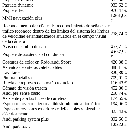
Paquete dynamic
933,62 €
Paquete Tech
976,47 €
1.861,03
MMI navegación plus
€
Reconocimento de señales El reconocimiento de señales de
tráfico reconoce dentro de los límites del sistema los límites
258,74 €
de velocidad estandardizados situados en el campo visual
de la cámara
Aviso de cambio de carril
453,71 €
4.637,92
Paquete de asistencia al conductor
€
Costuras de color en Rojo Audi Sport
426,38 €
Asientos delanteros calefactables
388,11 €
Lavafaros
329,89 €
Pintura metalizada
709,61 €
Rueda de repuesto de tamaño reducido
116,43 €
Cámara de visión trasera
452,80 €
Audi pre-sense basic
258,74 €
Asistente para las luces de carretera
174,65 €
Espejo retrovisor interior antideslumbrante automático
194,06 €
Espejo retrovisores exteriores calefactables y plegables
323,43 €
eléctricamente
Audi parking system plus
892,66 €
1.022,02
Audi park assist