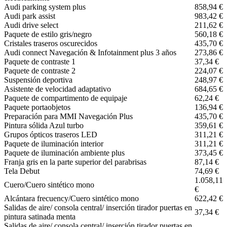
Audi parking system plus
858,94 €
Audi park assist
983,42 €
Audi drive select
211,62 €
Paquete de estilo gris/negro
560,18 €
Cristales traseros oscurecidos
435,70 €
Audi connect Navegación & Infotainment plus 3 años
273,86 €
Paquete de contraste 1
37,34 €
Paquete de contraste 2
224,07 €
Suspensión deportiva
248,97 €
Asistente de velocidad adaptativo
684,65 €
Paquete de compartimento de equipaje
62,24 €
Paquete portaobjetos
136,94 €
Preparación para MMI Navegación Plus
435,70 €
Pintura sólida Azul turbo
359,61 €
Grupos ópticos traseros LED
311,21 €
Paquete de iluminación interior
311,21 €
Paquete de iluminación ambiente plus
373,45 €
Franja gris en la parte superior del parabrisas
87,14 €
Tela Debut
74,69 €
1.058,11
Cuero/Cuero sintético mono
€
Alcántara frecuency/Cuero sintético mono
622,42 €
Salidas de aire/ consola central/ inserción tirador puertas en
37,34 €
pintura satinada menta
Salidas de aire/ consola central/ inserción tirador puertas en