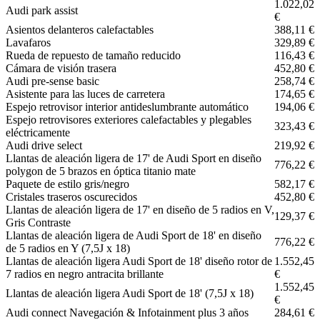
1.022,02
Audi park assist
€
Asientos delanteros calefactables
388,11 €
Lavafaros
329,89 €
Rueda de repuesto de tamaño reducido
116,43 €
Cámara de visión trasera
452,80 €
Audi pre-sense basic
258,74 €
Asistente para las luces de carretera
174,65 €
Espejo retrovisor interior antideslumbrante automático
194,06 €
Espejo retrovisores exteriores calefactables y plegables
323,43 €
eléctricamente
Audi drive select
219,92 €
Llantas de aleación ligera de 17' de Audi Sport en diseño
776,22 €
polygon de 5 brazos en óptica titanio mate
Paquete de estilo gris/negro
582,17 €
Cristales traseros oscurecidos
452,80 €
Llantas de aleación ligera de 17' en diseño de 5 radios en V,
129,37 €
Gris Contraste
Llantas de aleación ligera de Audi Sport de 18' en diseño
776,22 €
de 5 radios en Y (7,5J x 18)
Llantas de aleación ligera Audi Sport de 18' diseño rotor de
1.552,45
7 radios en negro antracita brillante
€
1.552,45
Llantas de aleación ligera Audi Sport de 18' (7,5J x 18)
€
Audi connect Navegación & Infotainment plus 3 años
284,61 €