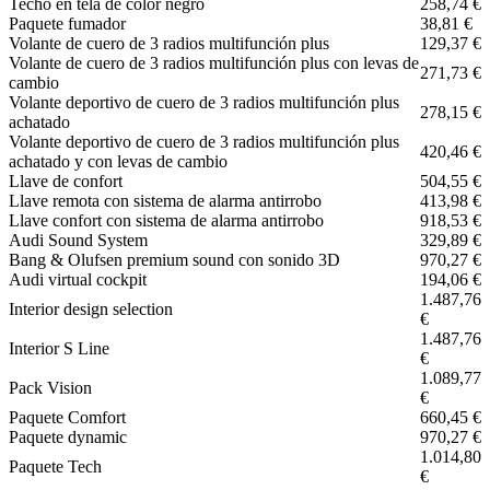
Techo en tela de color negro
258,74 €
Paquete fumador
38,81 €
Volante de cuero de 3 radios multifunción plus
129,37 €
Volante de cuero de 3 radios multifunción plus con levas de
271,73 €
cambio
Volante deportivo de cuero de 3 radios multifunción plus
278,15 €
achatado
Volante deportivo de cuero de 3 radios multifunción plus
420,46 €
achatado y con levas de cambio
Llave de confort
504,55 €
Llave remota con sistema de alarma antirrobo
413,98 €
Llave confort con sistema de alarma antirrobo
918,53 €
Audi Sound System
329,89 €
Bang & Olufsen premium sound con sonido 3D
970,27 €
Audi virtual cockpit
194,06 €
1.487,76
Interior design selection
€
1.487,76
Interior S Line
€
1.089,77
Pack Vision
€
Paquete Comfort
660,45 €
Paquete dynamic
970,27 €
1.014,80
Paquete Tech
€