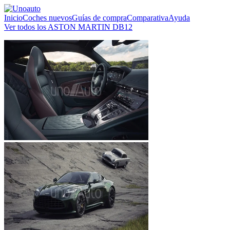
Inicio
Coches nuevos
Guías de compra
Comparativa
Ayuda
Ver todos los ASTON MARTIN DB12