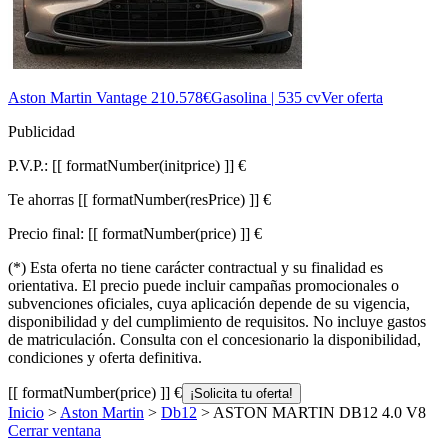
Aston Martin Vantage
210.578€
Gasolina | 535 cv
Ver oferta
Publicidad
P.V.P.:
[[ formatNumber(initprice) ]] €
Te ahorras
[[ formatNumber(resPrice) ]] €
Precio final:
[[ formatNumber(price) ]] €
(*) Esta oferta no tiene carácter contractual y su finalidad es
orientativa. El precio puede incluir campañas promocionales o
subvenciones oficiales, cuya aplicación depende de su vigencia,
disponibilidad y del cumplimiento de requisitos. No incluye gastos
de matriculación. Consulta con el concesionario la disponibilidad,
condiciones y oferta definitiva.
[[ formatNumber(price) ]] €
¡Solicita tu oferta!
Inicio
>
Aston Martin
>
Db12
> ASTON MARTIN DB12 4.0 V8
Cerrar ventana