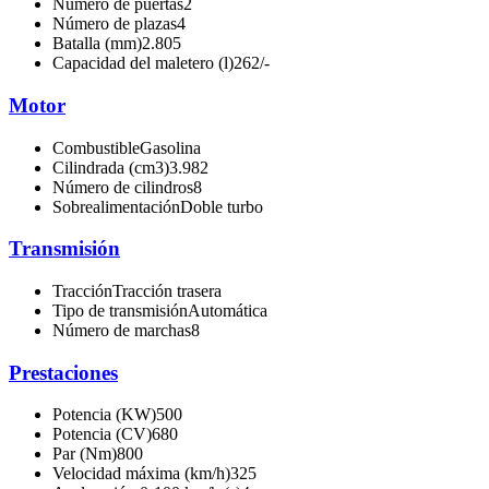
Número de puertas
2
Número de plazas
4
Batalla (mm)
2.805
Capacidad del maletero (l)
262/-
Motor
Combustible
Gasolina
Cilindrada (cm3)
3.982
Número de cilindros
8
Sobrealimentación
Doble turbo
Transmisión
Tracción
Tracción trasera
Tipo de transmisión
Automática
Número de marchas
8
Prestaciones
Potencia (KW)
500
Potencia (CV)
680
Par (Nm)
800
Velocidad máxima (km/h)
325