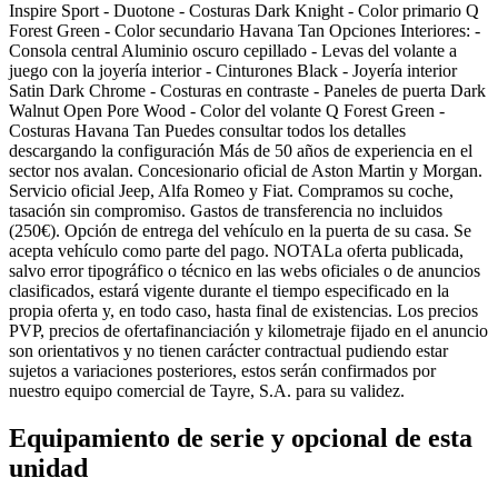
Inspire Sport - Duotone - Costuras Dark Knight - Color primario Q
Forest Green - Color secundario Havana Tan Opciones Interiores: -
Consola central Aluminio oscuro cepillado - Levas del volante a
juego con la joyería interior - Cinturones Black - Joyería interior
Satin Dark Chrome - Costuras en contraste - Paneles de puerta Dark
Walnut Open Pore Wood - Color del volante Q Forest Green -
Costuras Havana Tan Puedes consultar todos los detalles
descargando la configuración Más de 50 años de experiencia en el
sector nos avalan. Concesionario oficial de Aston Martin y Morgan.
Servicio oficial Jeep, Alfa Romeo y Fiat. Compramos su coche,
tasación sin compromiso. Gastos de transferencia no incluidos
(250€). Opción de entrega del vehículo en la puerta de su casa. Se
acepta vehículo como parte del pago. NOTALa oferta publicada,
salvo error tipográfico o técnico en las webs oficiales o de anuncios
clasificados, estará vigente durante el tiempo especificado en la
propia oferta y, en todo caso, hasta final de existencias. Los precios
PVP, precios de ofertafinanciación y kilometraje fijado en el anuncio
son orientativos y no tienen carácter contractual pudiendo estar
sujetos a variaciones posteriores, estos serán confirmados por
nuestro equipo comercial de Tayre, S.A. para su validez.
Equipamiento de serie y opcional de esta
unidad