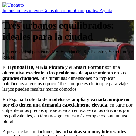
Inicio
Coches nuevos
Guías de compra
Comparativa
Ayuda
Tres urbanos equilibrados:
ideales para la ciudad
¿Un coche ideal para ciudad?
El Hyundai i10, Kia Picanto y Smart Forfour
ideales
El
Hyundai i10
, el
Kia Picanto
y el
Smart Forfour
son una
alternativa excelente a los problemas de aparcamiento en las
grandes ciudades.
Sus diminutas dimensiones no implican
habitáculos angostos o poco útiles aunque es cierto que para viajes
largos pueden resultar menos cómodos.
En España
la oferta de modelos es amplia y variada aunque no
por ello tienen una demanda especialmente elevada,
en parte por
culpa de unos precios que se acercan en exceso a los ofrecidos por
los polivalentes, en términos generales más completos para un uso
plural.
A pesar de las limitaciones,
los urbanitas son muy interesantes