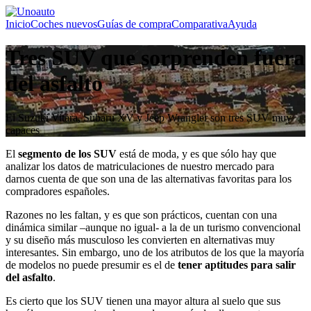
Inicio
Coches nuevos
Guías de compra
Comparativa
Ayuda
Tres SUV que sorprenden fuera
del asfalto
El Suzuki Vitara, Subaru XV y Jeep Wrangler son tres SUV muy
capaces
El
segmento de los SUV
está de moda, y es que sólo hay que
analizar los datos de matriculaciones de nuestro mercado para
darnos cuenta de que son una de las alternativas favoritas para los
compradores españoles.
Razones no les faltan, y es que son prácticos, cuentan con una
dinámica similar –aunque no igual- a la de un turismo convencional
y su diseño más musculoso les convierten en alternativas muy
interesantes. Sin embargo, uno de los atributos de los que la mayoría
de modelos no puede presumir es el de
tener aptitudes para salir
del asfalto
.
Es cierto que los SUV tienen una mayor altura al suelo que sus