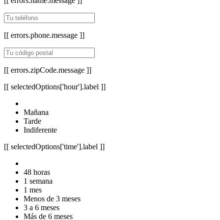
[[ errors.name.message ]]
[[ errors.phone.message ]]
[[ errors.zipCode.message ]]
[[ selectedOptions['hour'].label ]]
Mañana
Tarde
Indiferente
[[ selectedOptions['time'].label ]]
48 horas
1 semana
1 mes
Menos de 3 meses
3 a 6 meses
Más de 6 meses