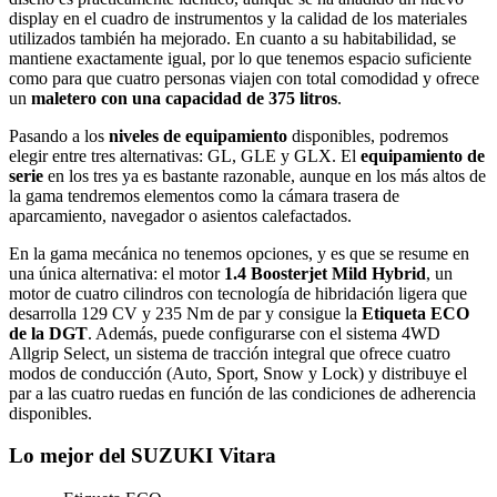
display en el cuadro de instrumentos y la calidad de los materiales
utilizados también ha mejorado. En cuanto a su habitabilidad, se
mantiene exactamente igual, por lo que tenemos espacio suficiente
como para que cuatro personas viajen con total comodidad y ofrece
un
maletero con una capacidad de 375 litros
.
Pasando a los
niveles de equipamiento
disponibles, podremos
elegir entre tres alternativas: GL, GLE y GLX. El
equipamiento de
serie
en los tres ya es bastante razonable, aunque en los más altos de
la gama tendremos elementos como la cámara trasera de
aparcamiento, navegador o asientos calefactados.
En la gama mecánica no tenemos opciones, y es que se resume en
una única alternativa: el motor
1.4 Boosterjet Mild Hybrid
, un
motor de cuatro cilindros con tecnología de hibridación ligera que
desarrolla 129 CV y 235 Nm de par y consigue la
Etiqueta ECO
de la DGT
. Además, puede configurarse con el sistema 4WD
Allgrip Select, un sistema de tracción integral que ofrece cuatro
modos de conducción (Auto, Sport, Snow y Lock) y distribuye el
par a las cuatro ruedas en función de las condiciones de adherencia
disponibles.
Lo mejor del SUZUKI Vitara