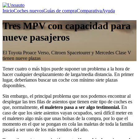
Inicio
Coches nuevos
Guías de compra
Comparativa
Ayuda
Tres MPV con capacidad para
nueve pasajeros
El Toyota Proace Verso, Citroen Spacetourer y Mercedes Clase V
tienen nueve plazas
Tener cuatro o más hijos puede suponer un problema a la hora de
hacer cualquier desplazamiento de larga/media distancia. En primer
lugar, deberíamos buscar un coche con mínimo siete plazas
disponibles.
Sin embargo, el principal problema que nos podemos encontrar al
desplegar las tres filas de asientos que tienen este tipo de coches es
que, normalmente,
el maletero pasa a ser algo testimonial.
En
caso de que los siete asientos vayan ocupados, será difícil meter en
el maletero algo más que unas bolsas de la compra, por lo que el
momento en el que se pongan en cola las maletas de toda la familia
pasará a ser uno de los más temidos del año.