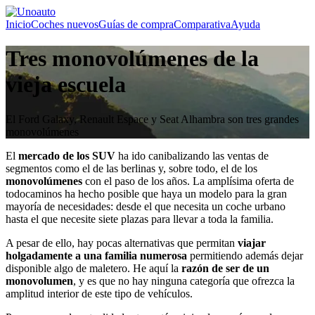
Inicio
Coches nuevos
Guías de compra
Comparativa
Ayuda
Tres monovolúmenes de la
vieja escuela
El Ford Galaxy, Renault Espace y Seat Alhambra son tres grandes
monovolúmenes
El
mercado de los SUV
ha ido canibalizando las ventas de
segmentos como el de las berlinas y, sobre todo, el de los
monovolúmenes
con el paso de los años. La amplísima oferta de
todocaminos ha hecho posible que haya un modelo para la gran
mayoría de necesidades: desde el que necesita un coche urbano
hasta el que necesite siete plazas para llevar a toda la familia.
A pesar de ello, hay pocas alternativas que permitan
viajar
holgadamente a una familia numerosa
permitiendo además dejar
disponible algo de maletero. He aquí la
razón de ser de un
monovolumen
, y es que no hay ninguna categoría que ofrezca la
amplitud interior de este tipo de vehículos.