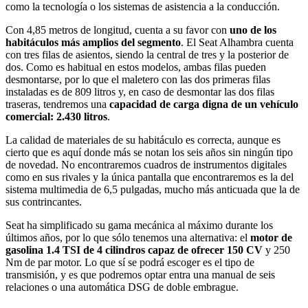
como la tecnología o los sistemas de asistencia a la conducción.
Con 4,85 metros de longitud, cuenta a su favor con
uno de los
habitáculos más amplios del segmento
. El Seat Alhambra cuenta
con tres filas de asientos, siendo la central de tres y la posterior de
dos. Como es habitual en estos modelos, ambas filas pueden
desmontarse, por lo que el maletero con las dos primeras filas
instaladas es de 809 litros y, en caso de desmontar las dos filas
traseras, tendremos una
capacidad de carga digna de un vehículo
comercial: 2.430 litros
.
La calidad de materiales de su habitáculo es correcta, aunque es
cierto que es aquí donde más se notan los seis años sin ningún tipo
de novedad. No encontraremos cuadros de instrumentos digitales
como en sus rivales y la única pantalla que encontraremos es la del
sistema multimedia de 6,5 pulgadas, mucho más anticuada que la de
sus contrincantes.
Seat ha simplificado su gama mecánica al máximo durante los
últimos años, por lo que sólo tenemos una alternativa: el
motor de
gasolina 1.4 TSI de 4 cilindros capaz de ofrecer 150 CV
y 250
Nm de par motor. Lo que sí se podrá escoger es el tipo de
transmisión, y es que podremos optar entra una manual de seis
relaciones o una automática DSG de doble embrague.