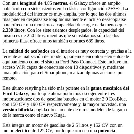
Con una
longitud de 4,85 metros
, el Galaxy ofrece un amplio
habitáculo con siete asientos en la clásica configuración 2+3+2. La
modularidad del interior es muy amplia, por lo que las dos últimas
filas pueden desplazarse longitudinalmente e incluso desacoplarse
para ofrecer una monstruosa capacidad de carga: nada menos que
2.339 litros
. Con los siete asientos desplegados, la capacidad del
mismo es de 250 litros, mientras que si instalamos sólo las dos
primeras filas, ofrece unos también enormes 689 litros.
La
calidad de acabados
en el interior es muy correcta y, gracias a la
reciente actualización del modelo, podemos encontrar elementos de
equipamiento como el sistema Ford Pass Connect. Este incluye un
acceso WiFi capaz de conectarse con 10 dispositivos y, mediante
una aplicación para el Smartphone, realizar algunas acciones por
remoto.
Este último restyling ha sido más potente en la
gama mecánica del
Ford Galaxy
, por lo que ahora podremos escoger entre tres
motorizaciones: dos de gasolina basados en el motor 2.0 EcoBlue,
con 150 CV y 190 CV respectivamente y, la mayor novedad, una
versión híbrida
cogida directamente de otros modelos de la gama
de la marca como el nuevo Kuga.
Esta integra un motor de gasolina de 2.5 litros y 152 CV con un
motor eléctrico de 125 CV, por lo que ofrecen una
potencia