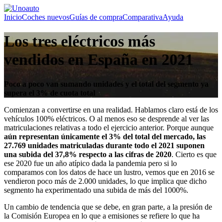
Inicio
Coches nuevos
Guías de compra
Comparativa
Ayuda
Los tres eléctricos más
vendidos en España en 2021
Poco a poco van sumando unidades y el total del segmento ya
supera el 3% de cuota total
Comienzan a convertirse en una realidad. Hablamos claro está de los
vehículos 100% eléctricos. O al menos eso se desprende al ver las
matriculaciones relativas a todo el ejercicio anterior. Porque aunque
aún representan únicamente el 3% del total del mercado, las
27.769 unidades matriculadas durante todo el 2021 suponen
una subida del 37,8% respecto a las cifras de 2020
. Cierto es que
ese 2020 fue un año atípico dada la pandemia pero si lo
comparamos con los datos de hace un lustro, vemos que en 2016 se
vendieron poco más de 2.000 unidades, lo que implica que dicho
segmento ha experimentado una subida de más del 1000%.
Un cambio de tendencia que se debe, en gran parte, a la presión de
la Comisión Europea en lo que a emisiones se refiere lo que ha