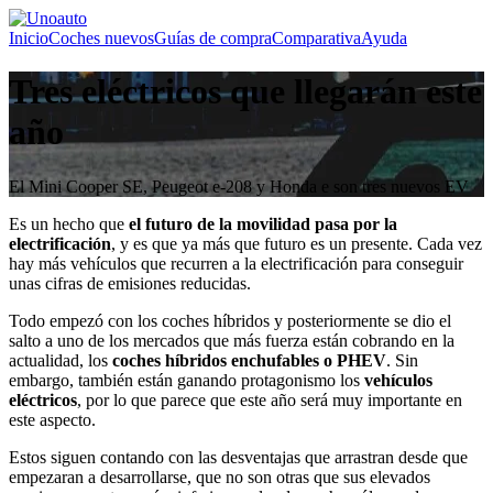
Inicio
Coches nuevos
Guías de compra
Comparativa
Ayuda
Tres eléctricos que llegarán este
año
El Mini Cooper SE, Peugeot e-208 y Honda e son tres nuevos EV
Es un hecho que
el futuro de la movilidad pasa por la
electrificación
, y es que ya más que futuro es un presente. Cada vez
hay más vehículos que recurren a la electrificación para conseguir
unas cifras de emisiones reducidas.
Todo empezó con los coches híbridos y posteriormente se dio el
salto a uno de los mercados que más fuerza están cobrando en la
actualidad, los
coches híbridos enchufables o PHEV
. Sin
embargo, también están ganando protagonismo los
vehículos
eléctricos
, por lo que parece que este año será muy importante en
este aspecto.
Estos siguen contando con las desventajas que arrastran desde que
empezaran a desarrollarse, que no son otras que sus elevados