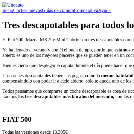
Inicio
Coches nuevos
Guías de compra
Comparativa
Ayuda
Tres descapotables para todos los
El Fiat 500, Mazda MX-5 y Mini Cabrio son tres descapotables con u
Ya ha llegado el verano y con él el buen tiempo, por lo que
estamos e
abierto es uno de los mayores placeres que se pueden tener en un coc
Bien es cierto que desplegar la capota durante el día puede hacer que
Los coches descapotables tienen sus pegas, como la
menor habitabili
compensándolo con poder ir a cielo abierto, sólo te queda uno de los 
Todos pensamos que comprarse un coche descapotable es cosa de ricos.
traemos
los tres descapotables más baratos del mercado,
con los q
FIAT 500
Todas las versiones desde
18.305€