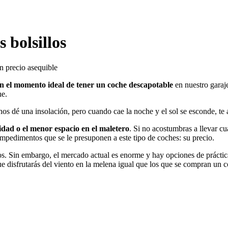
 bolsillos
n precio asequible
n el momento ideal de tener un coche descapotable
en nuestro garaje
he.
 nos dé una insolación, pero cuando cae la noche y el sol se esconde, t
dad o el menor espacio en el maletero
. Si no acostumbras a llevar cu
impedimentos que se le presuponen a este tipo de coches: su precio.
 Sin embargo, el mercado actual es enorme y hay opciones de prácticam
ue disfrutarás del viento en la melena igual que los que se compran un c