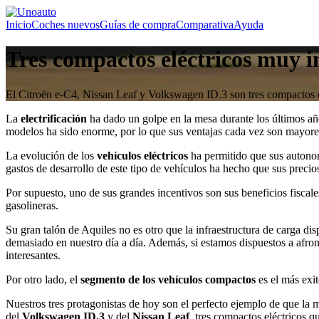
Inicio
Coches nuevos
Guías de compra
Comparativa
Ayuda
Tres compactos eléctricos muy i
El Citroën e-C4, Nissan Leaf y Volkswagen ID.3 son tres compactos e
La
electrificación
ha dado un golpe en la mesa durante los últimos año
modelos ha sido enorme, por lo que sus ventajas cada vez son mayores
La evolución de los
vehículos eléctricos
ha permitido que sus autonom
gastos de desarrollo de este tipo de vehículos ha hecho que sus precio
Por supuesto, uno de sus grandes incentivos son sus beneficios fiscal
gasolineras.
Su gran talón de Aquiles no es otro que la infraestructura de carga di
demasiado en nuestro día a día. Además, si estamos dispuestos a afro
interesantes.
Por otro lado, el
segmento de los vehículos compactos
es el más exi
Nuestros tres protagonistas de hoy son el perfecto ejemplo de que la
del
Volkswagen ID.3
y del
Nissan Leaf
, tres compactos eléctricos 