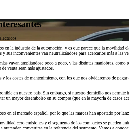
nteresantes
léctricos
s en la industria de la automoción, y es que parece que la movilidad el
 y sus inconvenientes van neutralizándose para acercarlos más a las v
ías vayan ampliándose poco a poco, y las distintas maniobras, como por
s de venta sean más ajustados.
es y los costes de mantenimiento, con los que nos olvidaremos de pagar
sponible en nuestro país. Sin embargo, si nuestro domicilio nos permite 
ntar un mayor desembolso en su compra (que en la mayoría de casos aca
toso en el mercado español, por lo que las marcas han apostado por lanz
 movilidad cero emisiones y el segmento de los compactos se pueden un
que pretenden convertirse en la referencia del segmento. Vamos a conoc