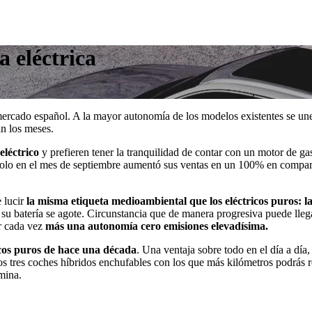
 eléctrica
mercado español. A la mayor autonomía de los modelos existentes se une
n los meses.
eléctrico
y prefieren tener la tranquilidad de contar con un motor de ga
 solo en el mes de septiembre aumentó sus ventas en un 100% en compar
 lucir
la misma etiqueta medioambiental que los eléctricos puros:
e su batería se agote. Circunstancia que de manera progresiva puede ll
er cada vez
más una autonomía cero emisiones elevadísima.
icos puros de hace una década
. Una ventaja sobre todo en el día a día,
os tres coches híbridos enchufables con los que más kilómetros podrás 
mina.