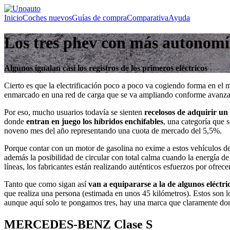
Inicio
Coches nuevos
Guías de compra
Comparativa
Ayuda
Los tres phev con más autonomía
Algunos igualan casi los registros de los primeros eléctricos
Cierto es que la electrificación poco a poco va cogiendo forma en el 
enmarcado en una red de carga que se va ampliando conforme avanza
Por eso, mucho usuarios todavía se sienten
recelosos de adquirir un 
donde
entran en juego los híbridos enchifables
, una categoría que
noveno mes del año representando una cuota de mercado del 5,5%.
Porque contar con un motor de gasolina no exime a estos vehículos de
además la posibilidad de circular con total calma cuando la energía d
líneas, los fabricantes están realizando auténticos esfuerzos por ofrec
Tanto que como sigan así
van a equipararse a la de algunos eléctr
que realiza una persona (estimada en unos 45 kilómetros). Estos son l
aunque aquí solo te pongamos tres, hay una marca que claramente do
MERCEDES-BENZ Clase S