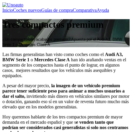
Inicio
Coches nuevos
Guías de compra
Comparativa
Ayuda
Tres compactos premium
¿Un compacto con acabados premium? Apuesta por el Audi A3, BMW
Serie 1 o Mercedes Clase A
Las firmas generalistas han visto como coches como el
Audi A3,
BMW Serie 1
o
Mercedes Clase A
han ido arañando ventas en el
segmento de los compactos hasta el punto de lograr, en algunos
casos, mejores resultados que los vehículos más asequibles y
equipados.
A pesar del mayor precio,
la imagen de un vehículo premium
parece tener suficiente peso para animar a muchos usuarios a
dar el salto,
invirtiendo más dinero en vehículos similares por motor
o dotación, ganando eso sí en un valor de reventa futuro mucho más
elevado que en los modelos generalistas.
Hoy queremos hablarte de los tres compactos premium de mayor
demanda en el mercado español y que s
e venden tanto que
podrían ser considerados casi generalistas si solo nos centramos