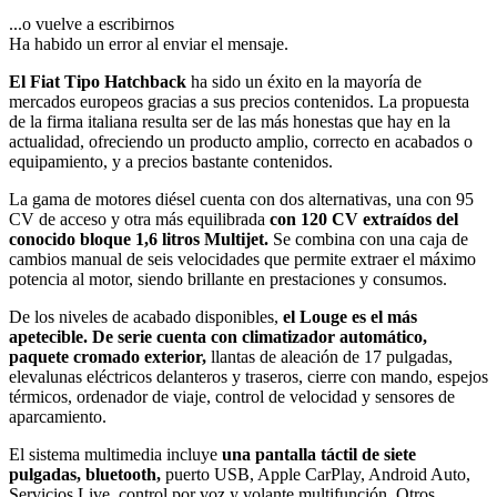
...o vuelve a escribirnos
Ha habido un error al enviar el mensaje.
El Fiat Tipo Hatchback
ha sido un éxito en la mayoría de
mercados europeos gracias a sus precios contenidos. La propuesta
de la firma italiana resulta ser de las más honestas que hay en la
actualidad, ofreciendo un producto amplio, correcto en acabados o
equipamiento, y a precios bastante contenidos.
La gama de motores diésel cuenta con dos alternativas, una con 95
CV de acceso y otra más equilibrada
con 120 CV extraídos del
conocido bloque 1,6 litros Multijet.
Se combina con una caja de
cambios manual de seis velocidades que permite extraer el máximo
potencia al motor, siendo brillante en prestaciones y consumos.
De los niveles de acabado disponibles,
el Louge es el más
apetecible. De serie cuenta con climatizador automático,
paquete cromado exterior,
llantas de aleación de 17 pulgadas,
elevalunas eléctricos delanteros y traseros, cierre con mando, espejos
térmicos, ordenador de viaje, control de velocidad y sensores de
aparcamiento.
El sistema multimedia incluye
una pantalla táctil de siete
pulgadas, bluetooth,
puerto USB, Apple CarPlay, Android Auto,
Servicios Live, control por voz y volante multifunción. Otros