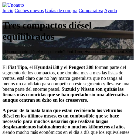
Inicio
Coches nuevos
Guías de compra
Comparativa
Ayuda
Tres compactos diésel
equilibrados
¿Un compacto diésel y equilibrado? Fiat Tipo, Hyundai i30 y Peugeot 308
lo son
El
Fiat Tipo
, el
Hyundai i30
y el
Peugeot 308
forman parte del
segmento de los compactos, que domina mes a mes las listas de
ventas, está claro que no hay marca generalista que no tanga al
menos un candidato para competir en este segmento y llevarse una
buena parte del enorme pastel.
Suzuki y Nissan son quizás las
firmas más conocidas que se han quedado sin una alternativa
aunque centran su éxito en los crossovers.
A pesar de la mala fama que están recibiendo los vehículos
diésel en los últimos meses, es un combustible que se hace
necesario para muchos usuarios que realizan largos
desplazamientos habitualmente o muchos kilómetros al año,
siendo mucho más económicos en el día a día que los equivalentes