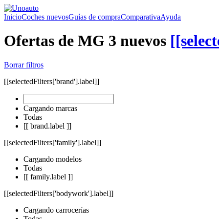
Inicio
Coches nuevos
Guías de compra
Comparativa
Ayuda
Ofertas de MG 3 nuevos
[[selec
Borrar filtros
[[selectedFilters['brand'].label]]
Cargando marcas
Todas
[[ brand.label ]]
[[selectedFilters['family'].label]]
Cargando modelos
Todas
[[ family.label ]]
[[selectedFilters['bodywork'].label]]
Cargando carrocerías
Todas