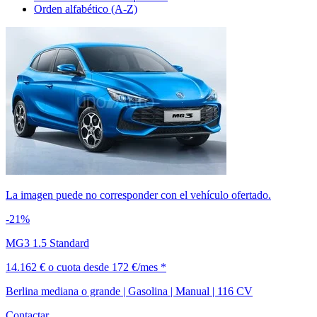
Orden alfabético (A-Z)
La imagen puede no corresponder con el vehículo ofertado.
-21%
MG3 1.5 Standard
14.162 €
o cuota desde
172 €/mes *
Berlina mediana o grande | Gasolina | Manual | 116 CV
Contactar