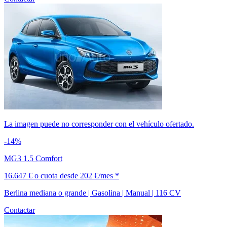
La imagen puede no corresponder con el vehículo ofertado.
-14%
MG3 1.5 Comfort
16.647 €
o cuota desde
202 €/mes *
Berlina mediana o grande | Gasolina | Manual | 116 CV
Contactar