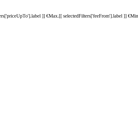
ters['priceUpTo'].label ]]
€
Max.
[[ selectedFilters['feeFrom'].label ]]
€
Min