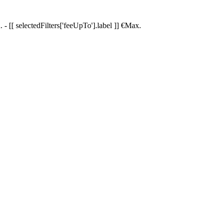
.
-
[[ selectedFilters['feeUpTo'].label ]]
€
Max.