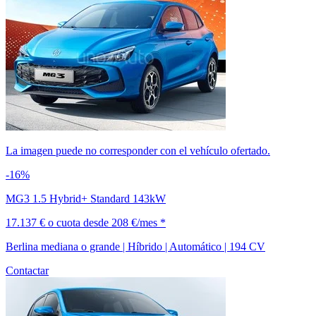
La imagen puede no corresponder con el vehículo ofertado.
-16%
MG3 1.5 Hybrid+ Standard 143kW
17.137 €
o cuota desde
208 €/mes *
Berlina mediana o grande | Híbrido | Automático | 194 CV
Contactar