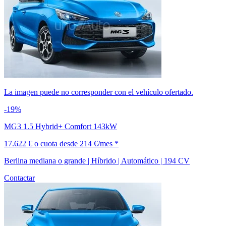
La imagen puede no corresponder con el vehículo ofertado.
-19%
MG3 1.5 Hybrid+ Comfort 143kW
17.622 €
o cuota desde
214 €/mes *
Berlina mediana o grande | Híbrido | Automático | 194 CV
Contactar