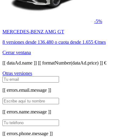
-5%
MERCEDES-BENZ AMG GT
8 versiones
desde
136.480
o cuota desde
1.655 €/mes
Cerrar ventana
[[ dataAd.name ]]
[[ formatNumber(dataAd.price) ]] €
Otras versiones
[[ errors.email.message ]]
[[ errors.name.message ]]
[[ errors.phone.message ]]