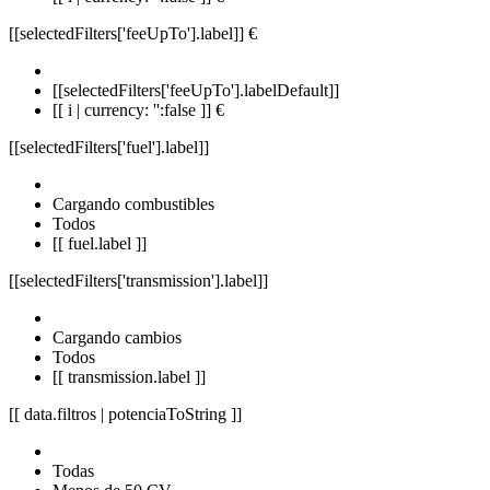
[[selectedFilters['feeUpTo'].label]]
€
[[selectedFilters['feeUpTo'].labelDefault]]
[[ i | currency: '':false ]] €
[[selectedFilters['fuel'].label]]
Cargando combustibles
Todos
[[ fuel.label ]]
[[selectedFilters['transmission'].label]]
Cargando cambios
Todos
[[ transmission.label ]]
[[ data.filtros | potenciaToString ]]
Todas