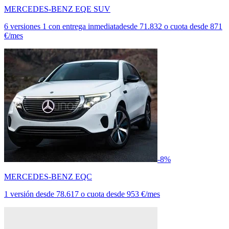
MERCEDES-BENZ EQE SUV
6 versiones
1 con entrega inmediata
desde
71.832
o cuota desde
871
€/mes
-8%
MERCEDES-BENZ EQC
1 versión
desde
78.617
o cuota desde
953 €/mes