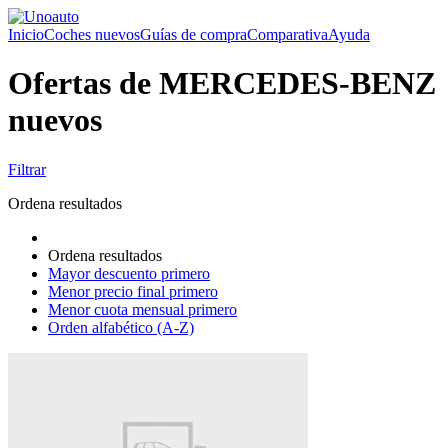
Inicio
Coches nuevos
Guías de compra
Comparativa
Ayuda
Ofertas de MERCEDES-BENZ
nuevos
Filtrar
Ordena resultados
Ordena resultados
Mayor descuento primero
Menor precio final primero
Menor cuota mensual primero
Orden alfabético (A-Z)