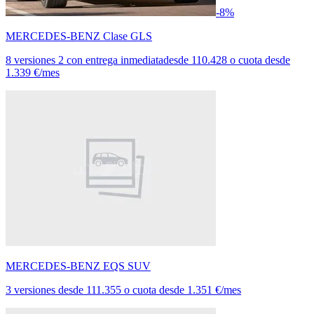
-8%
MERCEDES-BENZ Clase GLS
8 versiones
2 con entrega inmediata
desde
110.428
o cuota desde
1.339 €/mes
MERCEDES-BENZ EQS SUV
3 versiones
desde
111.355
o cuota desde
1.351 €/mes