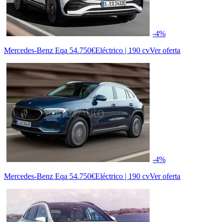
-4%
Mercedes-Benz Eqa
54.750€
Eléctrico | 190 cv
Ver oferta
-4%
Mercedes-Benz Eqa
54.750€
Eléctrico | 190 cv
Ver oferta