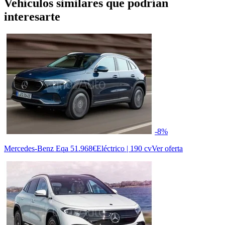
Vehículos similares que podrían
interesarte
-8%
Mercedes-Benz Eqa
51.968€
Eléctrico | 190 cv
Ver oferta