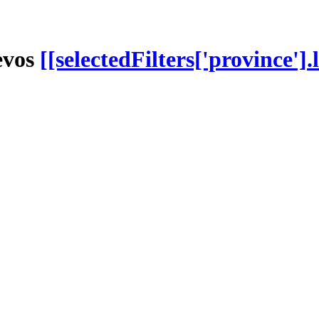
evos
[[selectedFilters['province'].