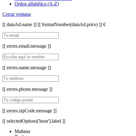
Orden alfabético (A-Z)
Cerrar ventana
[[ dataAd.name ]]
[[ formatNumber(dataAd.price) ]] €
[[ errors.email.message ]]
[[ errors.name.message ]]
[[ errors.phone.message ]]
[[ errors.zipCode.message ]]
[[ selectedOptions['hour'].label ]]
Mañana