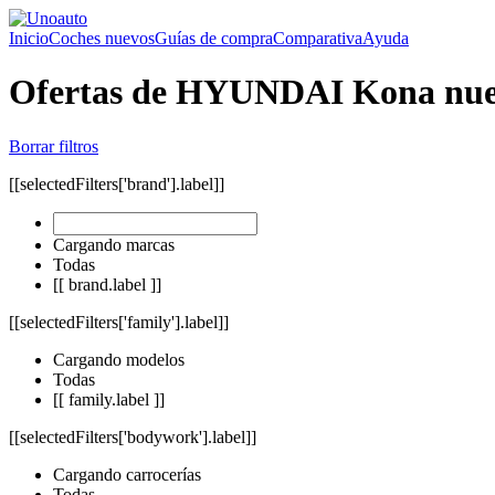
Inicio
Coches nuevos
Guías de compra
Comparativa
Ayuda
Ofertas de HYUNDAI Kona nu
Borrar filtros
[[selectedFilters['brand'].label]]
Cargando marcas
Todas
[[ brand.label ]]
[[selectedFilters['family'].label]]
Cargando modelos
Todas
[[ family.label ]]
[[selectedFilters['bodywork'].label]]
Cargando carrocerías
Todas