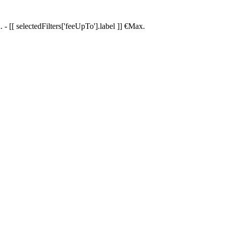
.
-
[[ selectedFilters['feeUpTo'].label ]]
€
Max.