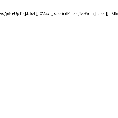
ters['priceUpTo'].label ]]
€
Max.
[[ selectedFilters['feeFrom'].label ]]
€
Min