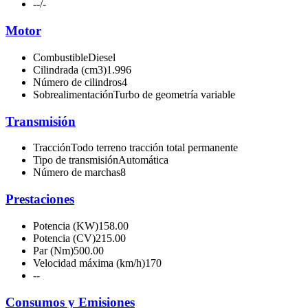
-
-/-
Motor
Combustible
Diesel
Cilindrada (cm3)
1.996
Número de cilindros
4
Sobrealimentación
Turbo de geometría variable
Transmisión
Tracción
Todo terreno tracción total permanente
Tipo de transmisión
Automática
Número de marchas
8
Prestaciones
Potencia (KW)
158.00
Potencia (CV)
215.00
Par (Nm)
500.00
Velocidad máxima (km/h)
170
-
-
Consumos y Emisiones