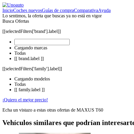
Inicio
Coches nuevos
Guías de compra
Comparativa
Ayuda
Lo sentimos, la oferta que buscas ya no está en vigor
Busca Ofertas
[[selectedFilters['brand'].label]]
Cargando marcas
Todas
[[ brand.label ]]
[[selectedFilters['family'].label]]
Cargando modelos
Todas
[[ family.label ]]
¡Quiero el mejor precio!
Echa un vistazo a estas otras ofertas de MAXUS T60
Vehículos similares que podrían interesart