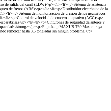
o de salida del carril (LDW)</p></li><li><p>Sistema de asistencia
ueo de frenos (ABS)</p></li><li><p>Distribuidor electrónico de la
/li><li><p>Sistema de monitorización de presión de los neumáticos
li><li><p>Control de velocidad de crucero adaptativo (ACC)</p>
piaparabrisas</p></li><li><p>Cinturones de seguridad delanteros y
 y capacidad</strong></p><p>El pick-up MAXUS T60 Max entrega
iendo remolcar hasta 3,5 toneladas sin ningún problema.</p>