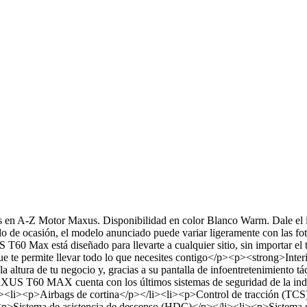
 A-Z Motor Maxus. Disponibilidad en color Blanco Warm. Dale el impu
hículo de ocasión, el modelo anunciado puede variar ligeramente con l
 Max está diseñado para llevarte a cualquier sitio, sin importar el te
ue te permite llevar todo lo que necesites contigo</p><p><strong>In
 altura de tu negocio y, gracias a su pantalla de infoentretenimiento tác
S T60 MAX cuenta con los últimos sistemas de seguridad de la indu
li><li><p>Airbags de cortina</p></li><li><p>Control de tracción (TCS
<p>Sistema de asistencia de descenso (HDC)</p></li><li><p>Sistema d