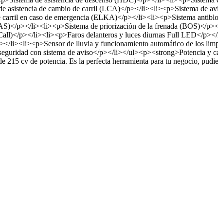
asistencia de cambio de carril (LCA)</p></li><li><p>Sistema de avis
carril en caso de emergencia (ELKA)</p></li><li><p>Sistema antibloq
AS)</p></li><li><p>Sistema de priorización de la frenada (BOS)</p><
ll)</p></li><li><p>Faros delanteros y luces diurnas Full LED</p></
></li><li><p>Sensor de lluvia y funcionamiento automático de los lim
de seguridad con sistema de aviso</p></li></ul><p><strong>Potencia
e 215 cv de potencia. Es la perfecta herramienta para tu negocio, pud