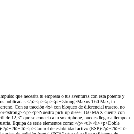
lso que necesita tu empresa o tus aventuras con esta potente y
as fotos publicadas.</p><p></p><p><strong>Maxus T60 Max, tu
rreno. Con su tracción 4x4 con bloqueo de diferencial trasero, no
terior</strong></p><p>Nuestro pick-up diésel T60 MAX cuenta con
til de 12,3’’ que se conecta a tu smartphone, puedes llegar a tiempo a
stria. Equipa de serie elementos como:</p><ul><li><p>Doble
)</p></li><li><p>Control de estabilidad activo (ESP)</p></li><li>
e aviso de colisión frontal (FCW)</p></li><li><p>Sistema de