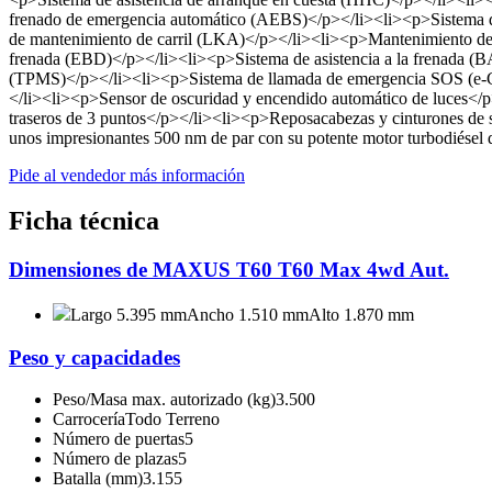
frenado de emergencia automático (AEBS)</p></li><li><p>Sistema de 
de mantenimiento de carril (LKA)</p></li><li><p>Mantenimiento de 
frenada (EBD)</p></li><li><p>Sistema de asistencia a la frenada (B
(TPMS)</p></li><li><p>Sistema de llamada de emergencia SOS (e-Ca
</li><li><p>Sensor de oscuridad y encendido automático de luces</p
traseros de 3 puntos</p></li><li><p>Reposacabezas y cinturones 
unos impresionantes 500 nm de par con su potente motor turbodiésel d
Pide al vendedor más información
Ficha técnica
Dimensiones de MAXUS T60 T60 Max 4wd Aut.
Largo 5.395 mm
Ancho 1.510 mm
Alto 1.870 mm
Peso y capacidades
Peso/Masa max. autorizado (kg)
3.500
Carrocería
Todo Terreno
Número de puertas
5
Número de plazas
5
Batalla (mm)
3.155