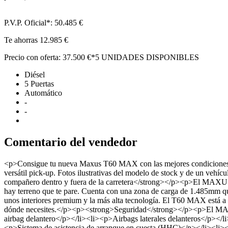
P.V.P. Oficial*:
50.485 €
Te ahorras
12.985 €
Precio con oferta:
37.500 €*
5 UNIDADES DISPONIBLES
Diésel
5 Puertas
Automático
-
-
Comentario del vendedor
<p>Consigue tu nueva Maxus T60 MAX con las mejores condiciones en
versátil pick-up. Fotos ilustrativas del modelo de stock y de un ve
compañero dentro y fuera de la carretera</strong></p><p>El MAXUS T60
hay terreno que te pare. Cuenta con una zona de carga de 1.485mm q
unos interiores premium y la más alta tecnología. El T60 MAX está a la
dónde necesites.</p><p><strong>Seguridad</strong></p><p>El MAXU
airbag delantero</p></li><li><p>Airbags laterales delanteros</p></
<p>Sistema de asistencia de arranque en cuesta (HHC)</p></li><li>