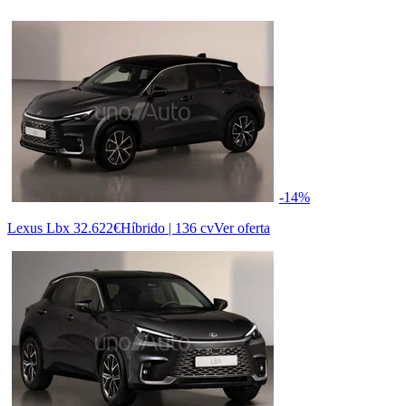
-14%
Lexus Lbx
32.622€
Híbrido | 136 cv
Ver oferta