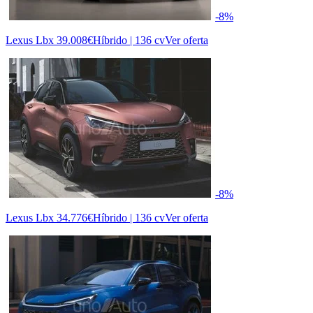
-8%
Lexus Lbx
39.008€
Híbrido | 136 cv
Ver oferta
-8%
Lexus Lbx
34.776€
Híbrido | 136 cv
Ver oferta