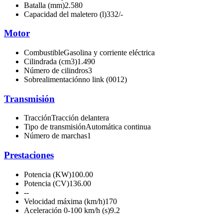
Batalla (mm)
2.580
Capacidad del maletero (l)
332/-
Motor
Combustible
Gasolina y corriente eléctrica
Cilindrada (cm3)
1.490
Número de cilindros
3
Sobrealimentación
no link (0012)
Transmisión
Tracción
Tracción delantera
Tipo de transmisión
Automática continua
Número de marchas
1
Prestaciones
Potencia (KW)
100.00
Potencia (CV)
136.00
-
-
Velocidad máxima (km/h)
170
Aceleración 0-100 km/h (s)
9.2