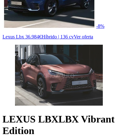
-8%
Lexus Lbx
36.984€
Híbrido | 136 cv
Ver oferta
LEXUS LBX
LBX Vibrant
Edition