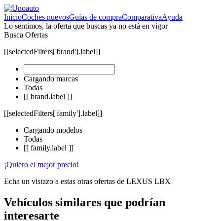
Inicio
Coches nuevos
Guías de compra
Comparativa
Ayuda
Lo sentimos, la oferta que buscas ya no está en vigor
Busca Ofertas
[[selectedFilters['brand'].label]]
Cargando marcas
Todas
[[ brand.label ]]
[[selectedFilters['family'].label]]
Cargando modelos
Todas
[[ family.label ]]
¡Quiero el mejor precio!
Echa un vistazo a estas otras ofertas de LEXUS LBX
Vehículos similares que podrían
interesarte