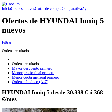
Inicio
Coches nuevos
Guías de compra
Comparativa
Ayuda
Ofertas de HYUNDAI Ioniq 5
nuevos
Filtrar
Ordena resultados
Ordena resultados
Mayor descuento primero
Menor precio final primero
Menor cuota mensual primero
Orden alfabético (A-Z)
HYUNDAI Ioniq 5 desde 30.338 € ó 368
€/mes