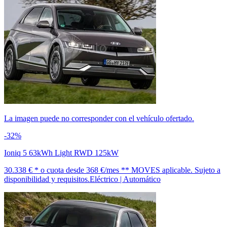
La imagen puede no corresponder con el vehículo ofertado.
-32%
Ioniq 5 63kWh Light RWD 125kW
30.338 € *
o cuota desde
368 €/mes *
* MOVES aplicable. Sujeto a
disponibilidad y requisitos.
Eléctrico | Automático