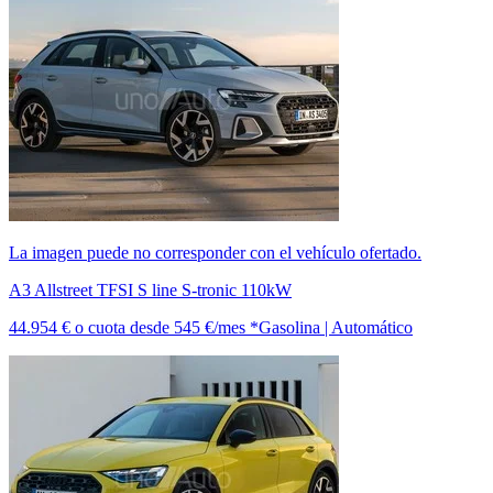
La imagen puede no corresponder con el vehículo ofertado.
A3 Allstreet TFSI S line S-tronic 110kW
44.954 €
o cuota desde
545 €/mes *
Gasolina | Automático