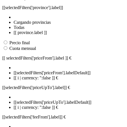
[[selectedFilters['province'].label]]
Cargando provincias
Todas
[[ province.label ]]
Precio final
Cuota mensual
[[ selectedFilters['priceFrom'].label ]]
€
[[selectedFilters['priceFrom'].labelDefault]]
[[ i | currency: '':false ]] €
[[selectedFilters['priceUpTo'].label]]
€
[[selectedFilters['priceUpTo'].labelDefault]]
[[ i | currency: '':false ]] €
[[selectedFilters['feeFrom'].label]]
€