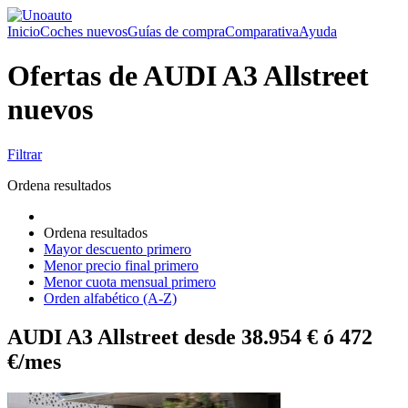
Inicio
Coches nuevos
Guías de compra
Comparativa
Ayuda
Ofertas de AUDI A3 Allstreet
nuevos
Filtrar
Ordena resultados
Ordena resultados
Mayor descuento primero
Menor precio final primero
Menor cuota mensual primero
Orden alfabético (A-Z)
AUDI A3 Allstreet desde 38.954 € ó 472
€/mes