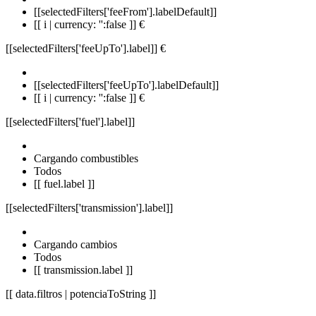
[[selectedFilters['feeFrom'].labelDefault]]
[[ i | currency: '':false ]] €
[[selectedFilters['feeUpTo'].label]]
€
[[selectedFilters['feeUpTo'].labelDefault]]
[[ i | currency: '':false ]] €
[[selectedFilters['fuel'].label]]
Cargando combustibles
Todos
[[ fuel.label ]]
[[selectedFilters['transmission'].label]]
Cargando cambios
Todos
[[ transmission.label ]]
[[ data.filtros | potenciaToString ]]