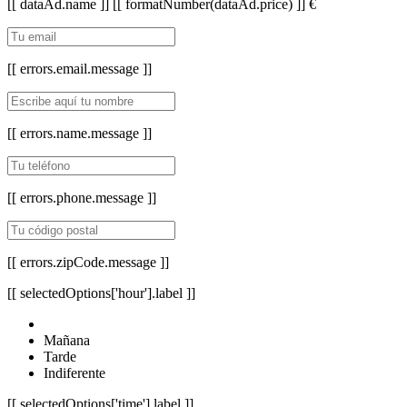
[[ dataAd.name ]]
[[ formatNumber(dataAd.price) ]] €
[[ errors.email.message ]]
[[ errors.name.message ]]
[[ errors.phone.message ]]
[[ errors.zipCode.message ]]
[[ selectedOptions['hour'].label ]]
Mañana
Tarde
Indiferente
[[ selectedOptions['time'].label ]]