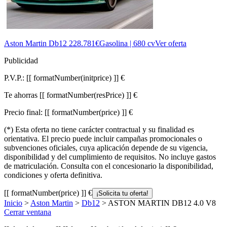
Aston Martin Db12
228.781€
Gasolina | 680 cv
Ver oferta
Publicidad
P.V.P.:
[[ formatNumber(initprice) ]] €
Te ahorras
[[ formatNumber(resPrice) ]] €
Precio final:
[[ formatNumber(price) ]] €
(*) Esta oferta no tiene carácter contractual y su finalidad es
orientativa. El precio puede incluir campañas promocionales o
subvenciones oficiales, cuya aplicación depende de su vigencia,
disponibilidad y del cumplimiento de requisitos. No incluye gastos
de matriculación. Consulta con el concesionario la disponibilidad,
condiciones y oferta definitiva.
[[ formatNumber(price) ]] €
¡Solicita tu oferta!
Inicio
>
Aston Martin
>
Db12
> ASTON MARTIN DB12 4.0 V8
Cerrar ventana