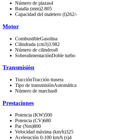
Número de plazas
4
Batalla (mm)
2.805
Capacidad del maletero (l)
262/-
Motor
Combustible
Gasolina
Cilindrada (cm3)
3.982
Número de cilindros
8
Sobrealimentación
Doble turbo
Transmisión
Tracción
Tracción trasera
Tipo de transmisión
Automática
Número de marchas
8
Prestaciones
Potencia (KW)
500
Potencia (CV)
680
Par (Nm)
800
Velocidad máxima (km/h)
325
Aceleración 0-100 km/h (s)
4