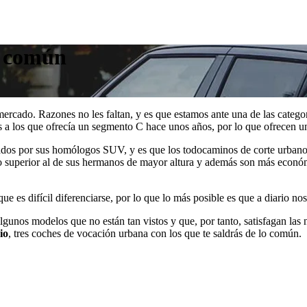
lo común
ercado. Razones no les faltan, y es que estamos ante una de las categor
 a los que ofrecía un segmento C hace unos años, por lo que ofrecen un
tados por sus homólogos SUV, y es que los todocaminos de corte urbano 
o superior al de sus hermanos de mayor altura y además son más econó
ue es difícil diferenciarse, por lo que lo más posible es que a diario no
algunos modelos que no están tan vistos y que, por tanto, satisfagan las
io
, tres coches de vocación urbana con los que te saldrás de lo común.