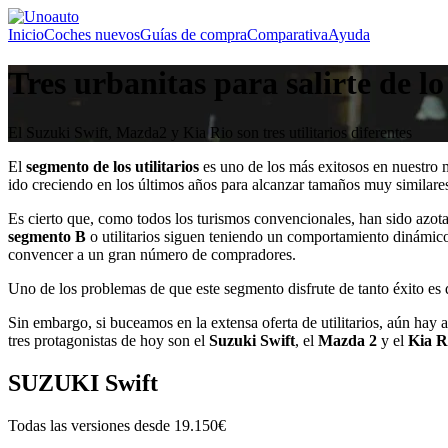
Inicio
Coches nuevos
Guías de compra
Comparativa
Ayuda
Tres urbanitas para salirte de 
El Suzuki Swift, Mazda2 y Kia Rio son tres utilitarios diferentes
El
segmento de los utilitarios
es uno de los más exitosos en nuestro m
ido creciendo en los últimos años para alcanzar tamaños muy similares
Es cierto que, como todos los turismos convencionales, han sido azo
segmento B
o utilitarios siguen teniendo un comportamiento dinámic
convencer a un gran número de compradores.
Uno de los problemas de que este segmento disfrute de tanto éxito es q
Sin embargo, si buceamos en la extensa oferta de utilitarios, aún hay 
tres protagonistas de hoy son el
Suzuki Swift
, el
Mazda 2
y el
Kia R
SUZUKI Swift
Todas las versiones desde
19.150€