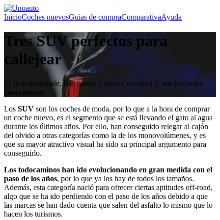
Inicio
Coches nuevos
Guías de compra
Comparativa
Ayuda
Tres SUV perfectos para
callejear
El Jeep Renegade, Kia Stonic y Opel Crossland X son perfectos
para callejear
Los
SUV
son los coches de moda, por lo que a la hora de comprar
un coche nuevo, es el segmento que se está llevando el gato al agua
durante los últimos años. Por ello, han conseguido relegar al cajón
del olvido a otras categorías como la de los monovolúmenes, y es
que su mayor atractivo visual ha sido su principal argumento para
conseguirlo.
Los todocaminos han ido evolucionando en gran medida con el
paso de los años
, por lo que ya los hay de todos los tamaños.
Además, esta categoría nació para ofrecer ciertas aptitudes off-road,
algo que se ha ido perdiendo con el paso de los años debido a que
las marcas se han dado cuenta que salen del asfalto lo mismo que lo
hacen los turismos.