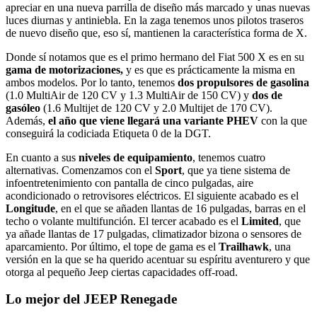
apreciar en una nueva parrilla de diseño más marcado y unas nuevas
luces diurnas y antiniebla. En la zaga tenemos unos pilotos traseros
de nuevo diseño que, eso sí, mantienen la característica forma de X.
Donde sí notamos que es el primo hermano del Fiat 500 X es en su
gama de motorizaciones,
y es que es prácticamente la misma en
ambos modelos. Por lo tanto, tenemos
dos propulsores de gasolina
(1.0 MultiAir de 120 CV y 1.3 MultiAir de 150 CV) y
dos de
gasóleo
(1.6 Multijet de 120 CV y 2.0 Multijet de 170 CV).
Además,
el año que viene llegará una variante PHEV
con la que
conseguirá la codiciada Etiqueta 0 de la DGT.
En cuanto a sus
niveles de equipamiento
, tenemos cuatro
alternativas. Comenzamos con el
Sport
, que ya tiene sistema de
infoentretenimiento con pantalla de cinco pulgadas, aire
acondicionado o retrovisores eléctricos. El siguiente acabado es el
Longitude
, en el que se añaden llantas de 16 pulgadas, barras en el
techo o volante multifunción. El tercer acabado es el
Limited
, que
ya añade llantas de 17 pulgadas, climatizador bizona o sensores de
aparcamiento. Por último, el tope de gama es el
Trailhawk
, una
versión en la que se ha querido acentuar su espíritu aventurero y que
otorga al pequeño Jeep ciertas capacidades off-road.
Lo mejor del JEEP Renegade