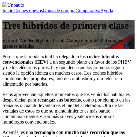
Inicio
Coches nuevos
Guías de compra
Comparativa
Ayuda
Tres híbridos de primera clase
El Ford Mondeo Hybrid, Toyota Camry e Infiniti Q50 son tres
grandes híbridos
Pese a que la moda actual ha relegado a los
coches híbridos
convencionales (HEV)
a un segundo plano en favor de los PHEV
y de los eléctricos puros, hay que decir que los primeros siguen
siendo la opción idónea en muchos casos. Los coches híbridos
combinan dos propulsores, uno de combustión y otro eléctrico
alimentado por baterías.
Estos aprovechan aquellos momentos que los vehículos habituales
desperdician para
recargar sus baterías
, como por ejemplo en las
frenadas o cuando levantamos el pie del acelerador. Otra de las
ventajas de estos es que su mantenimiento es más barato,
contaminan menos y son más suaves y silenciosos que sus
homólogos convencionales.
Además, es una
tecnología con mucho más recorrido que las