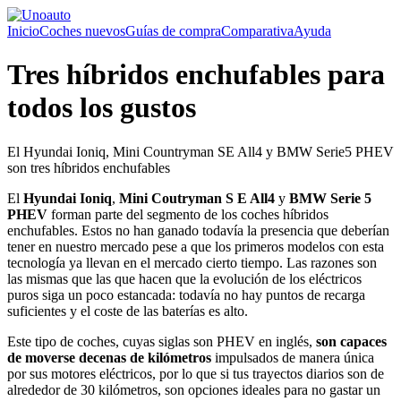
Inicio
Coches nuevos
Guías de compra
Comparativa
Ayuda
Tres híbridos enchufables para
todos los gustos
El Hyundai Ioniq, Mini Countryman SE All4 y BMW Serie5 PHEV
son tres híbridos enchufables
El
Hyundai Ioniq
,
Mini Coutryman S E All4
y
BMW Serie 5
PHEV
forman parte del segmento de los coches híbridos
enchufables. Estos no han ganado todavía la presencia que deberían
tener en nuestro mercado pese a que los primeros modelos con esta
tecnología ya llevan en el mercado cierto tiempo. Las razones son
las mismas que las que hacen que la evolución de los eléctricos
puros siga un poco estancada: todavía no hay puntos de recarga
suficientes y el coste de las baterías es alto.
Este tipo de coches, cuyas siglas son PHEV en inglés,
son capaces
de moverse decenas de kilómetros
impulsados de manera única
por sus motores eléctricos, por lo que si tus trayectos diarios son de
alrededor de 30 kilómetros, son opciones ideales para no gastar un