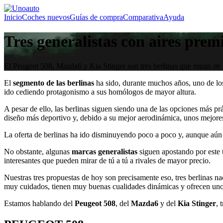
Inicio
Coches nuevos
Guías de compra
Comparativa
Ayuda
Tres generalistas con aires pre
El Peugeot 508, Mazda6 y Kia Stinger son tres berlinas que miran de t
El
segmento de las berlinas
ha sido, durante muchos años, uno de lo
ido cediendo protagonismo a sus homólogos de mayor altura.
A pesar de ello, las berlinas siguen siendo una de las opciones más 
diseño más deportivo y, debido a su mejor aerodinámica, unos mejor
La oferta de berlinas ha ido disminuyendo poco a poco y, aunque aún
No obstante, algunas
marcas generalistas
siguen apostando por este 
interesantes que pueden mirar de tú a tú a rivales de mayor precio.
Nuestras tres propuestas de hoy son precisamente eso, tres berlinas 
muy cuidados, tienen muy buenas cualidades dinámicas y ofrecen uno
Estamos hablando del
Peugeot 508
, del
Mazda6
y del
Kia Stinger
, 