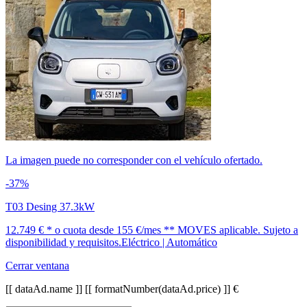
La imagen puede no corresponder con el vehículo ofertado.
-37%
T03 Desing 37.3kW
12.749 € *
o cuota desde
155 €/mes *
* MOVES aplicable. Sujeto a
disponibilidad y requisitos.
Eléctrico | Automático
Cerrar ventana
[[ dataAd.name ]]
[[ formatNumber(dataAd.price) ]] €