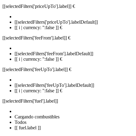
[[selectedFilters['priceUpTo'].label]]
€
[[selectedFilters['priceUpTo'].labelDefault]]
[[ i | currency: '':false ]] €
[[selectedFilters['feeFrom'].label]]
€
[[selectedFilters['feeFrom'].labelDefault]]
[[ i | currency: '':false ]] €
[[selectedFilters['feeUpTo'].label]]
€
[[selectedFilters['feeUpTo'].labelDefault]]
[[ i | currency: '':false ]] €
[[selectedFilters['fuel'].label]]
Cargando combustibles
Todos
[[ fuel.label ]]