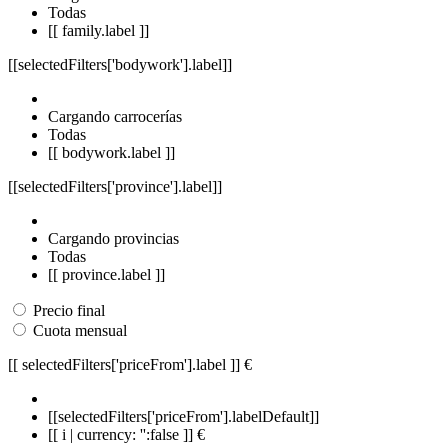
Todas
[[ family.label ]]
[[selectedFilters['bodywork'].label]]
Cargando carrocerías
Todas
[[ bodywork.label ]]
[[selectedFilters['province'].label]]
Cargando provincias
Todas
[[ province.label ]]
Precio final
Cuota mensual
[[ selectedFilters['priceFrom'].label ]]
€
[[selectedFilters['priceFrom'].labelDefault]]
[[ i | currency: '':false ]] €