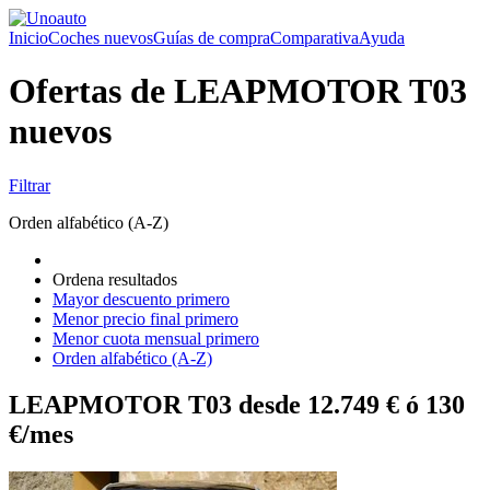
Inicio
Coches nuevos
Guías de compra
Comparativa
Ayuda
Ofertas de LEAPMOTOR T03
nuevos
Filtrar
Orden alfabético (A-Z)
Ordena resultados
Mayor descuento primero
Menor precio final primero
Menor cuota mensual primero
Orden alfabético (A-Z)
LEAPMOTOR T03 desde 12.749 € ó 130
€/mes