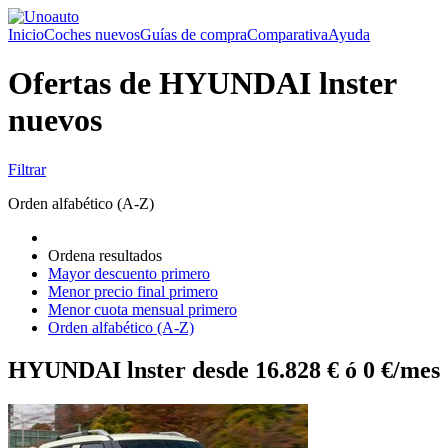
Inicio
Coches nuevos
Guías de compra
Comparativa
Ayuda
Ofertas de HYUNDAI lnster
nuevos
Filtrar
Orden alfabético (A-Z)
Ordena resultados
Mayor descuento primero
Menor precio final primero
Menor cuota mensual primero
Orden alfabético (A-Z)
HYUNDAI lnster desde 16.828 € ó 0 €/mes