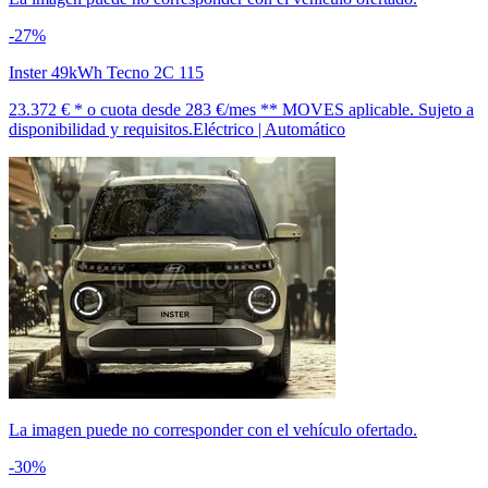
-27%
Inster 49kWh Tecno 2C 115
23.372 € *
o cuota desde
283 €/mes *
* MOVES aplicable. Sujeto a
disponibilidad y requisitos.
Eléctrico | Automático
La imagen puede no corresponder con el vehículo ofertado.
-30%