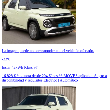
La imagen puede no corresponder con el vehículo ofertado.
-33%
Inster 42kWh Klass 97
16.828 € *
o cuota desde
204 €/mes *
* MOVES aplicable. Sujeto a
disponibilidad y requisitos.
Eléctrico | Automático