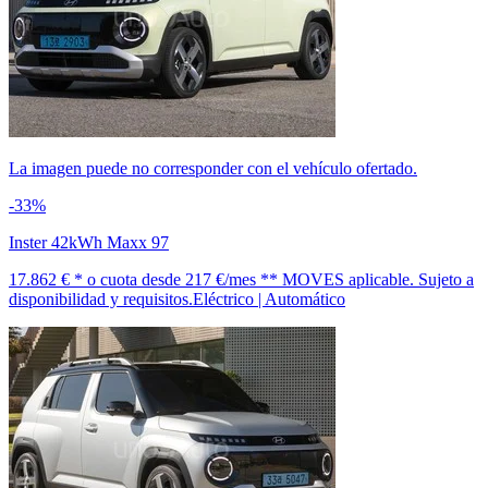
La imagen puede no corresponder con el vehículo ofertado.
-33%
Inster 42kWh Maxx 97
17.862 € *
o cuota desde
217 €/mes *
* MOVES aplicable. Sujeto a
disponibilidad y requisitos.
Eléctrico | Automático