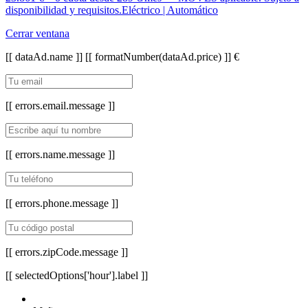
disponibilidad y requisitos.
Eléctrico | Automático
Cerrar ventana
[[ dataAd.name ]]
[[ formatNumber(dataAd.price) ]] €
[[ errors.email.message ]]
[[ errors.name.message ]]
[[ errors.phone.message ]]
[[ errors.zipCode.message ]]
[[ selectedOptions['hour'].label ]]