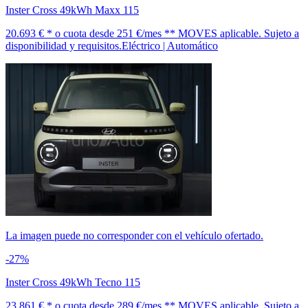
Inster Cross 49kWh Maxx 115
20.693 € *
o cuota desde
251 €/mes *
* MOVES aplicable. Sujeto a
disponibilidad y requisitos.
Eléctrico | Automático
La imagen puede no corresponder con el vehículo ofertado.
-27%
Inster Cross 49kWh Tecno 115
23.861 € *
o cuota desde
289 €/mes *
* MOVES aplicable. Sujeto a