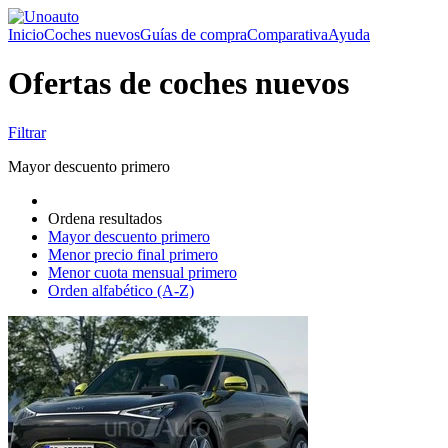
Inicio
Coches nuevos
Guías de compra
Comparativa
Ayuda
Ofertas de coches nuevos
Filtrar
Mayor descuento primero
Ordena resultados
Mayor descuento primero
Menor precio final primero
Menor cuota mensual primero
Orden alfabético (A-Z)