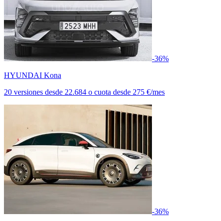
-36%
HYUNDAI Kona
20 versiones
desde
22.684
o cuota desde
275 €/mes
-36%