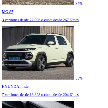
-34%
MG S5
3 versiones
desde
22.006
o cuota desde
267 €/mes
-33%
HYUNDAI lnster
7 versiones
desde
16.828
o cuota desde
204 €/mes