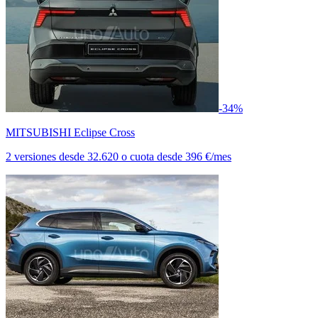
-34%
MITSUBISHI Eclipse Cross
2 versiones
desde
32.620
o cuota desde
396 €/mes