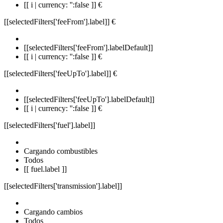
[[ i | currency: '':false ]] €
[[selectedFilters['feeFrom'].label]]
€
[[selectedFilters['feeFrom'].labelDefault]]
[[ i | currency: '':false ]] €
[[selectedFilters['feeUpTo'].label]]
€
[[selectedFilters['feeUpTo'].labelDefault]]
[[ i | currency: '':false ]] €
[[selectedFilters['fuel'].label]]
Cargando combustibles
Todos
[[ fuel.label ]]
[[selectedFilters['transmission'].label]]
Cargando cambios
Todos