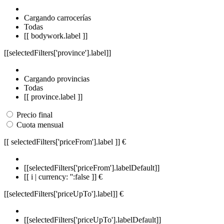
Cargando carrocerías
Todas
[[ bodywork.label ]]
[[selectedFilters['province'].label]]
Cargando provincias
Todas
[[ province.label ]]
Precio final
Cuota mensual
[[ selectedFilters['priceFrom'].label ]]
€
[[selectedFilters['priceFrom'].labelDefault]]
[[ i | currency: '':false ]] €
[[selectedFilters['priceUpTo'].label]]
€
[[selectedFilters['priceUpTo'].labelDefault]]