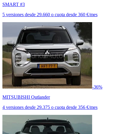
SMART #3
5 versiones
desde
29.660
o cuota desde
360 €/mes
-36%
MITSUBISHI Outlander
4 versiones
desde
29.375
o cuota desde
356 €/mes