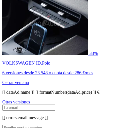
-33%
VOLKSWAGEN ID.Polo
6 versiones
desde
23.548
o cuota desde
286 €/mes
Cerrar ventana
[[ dataAd.name ]]
[[ formatNumber(dataAd.price) ]] €
Otras versiones
[[ errors.email.message ]]