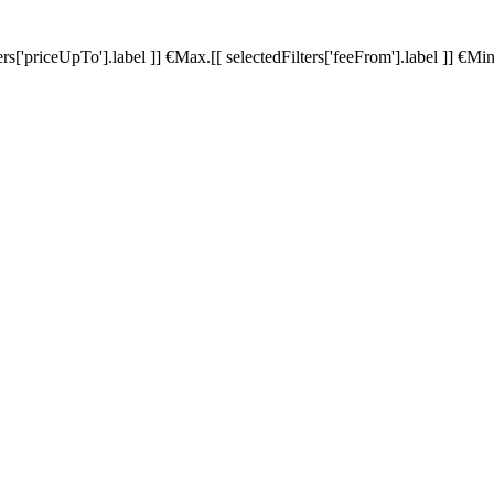
ters['priceUpTo'].label ]]
€
Max.
[[ selectedFilters['feeFrom'].label ]]
€
Min