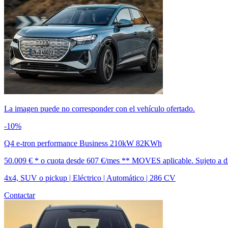
La imagen puede no corresponder con el vehículo ofertado.
-10%
Q4 e-tron performance Business 210kW 82KWh
50.009 € *
o cuota desde
607 €/mes *
* MOVES aplicable. Sujeto a dis
4x4, SUV o pickup | Eléctrico | Automático | 286 CV
Contactar