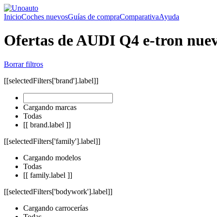
Inicio
Coches nuevos
Guías de compra
Comparativa
Ayuda
Ofertas de AUDI Q4 e-tron nue
Borrar filtros
[[selectedFilters['brand'].label]]
Cargando marcas
Todas
[[ brand.label ]]
[[selectedFilters['family'].label]]
Cargando modelos
Todas
[[ family.label ]]
[[selectedFilters['bodywork'].label]]
Cargando carrocerías
Todas