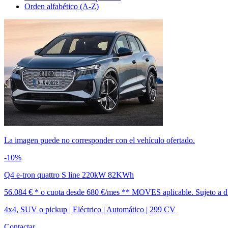
Orden alfabético (A-Z)
La imagen puede no corresponder con el vehículo ofertado.
-10%
Q4 e-tron quattro S line 220kW 82KWh
56.084 € *
o cuota desde
680 €/mes *
* MOVES aplicable. Sujeto a dis
4x4, SUV o pickup | Eléctrico | Automático | 299 CV
Contactar