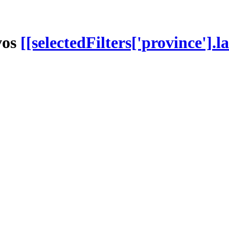
vos
[[selectedFilters['province'].la