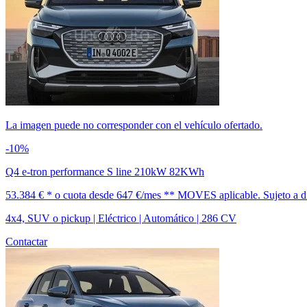
La imagen puede no corresponder con el vehículo ofertado.
-10%
Q4 e-tron performance S line 210kW 82KWh
53.384 € *
o cuota desde
647 €/mes *
* MOVES aplicable. Sujeto a dis
4x4, SUV o pickup | Eléctrico | Automático | 286 CV
Contactar