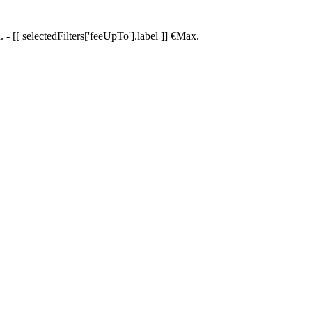
.
-
[[ selectedFilters['feeUpTo'].label ]]
€
Max.