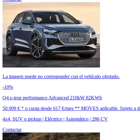
La imagen puede no corresponder con el vehículo ofertado.
-10%
Q4 e-tron performance Advanced 210kW 82KWh
50.909 € *
o cuota desde
617 €/mes *
* MOVES aplicable. Sujeto a dis
4x4, SUV o pickup | Eléctrico | Automático | 286 CV
Contactar