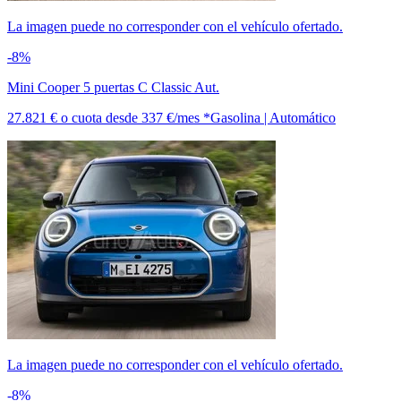
La imagen puede no corresponder con el vehículo ofertado.
-8%
Mini Cooper 5 puertas C Classic Aut.
27.821 €
o cuota desde
337 €/mes *
Gasolina | Automático
La imagen puede no corresponder con el vehículo ofertado.
-8%