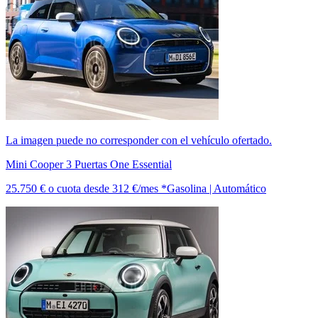
La imagen puede no corresponder con el vehículo ofertado.
Mini Cooper 3 Puertas One Essential
25.750 €
o cuota desde
312 €/mes *
Gasolina | Automático