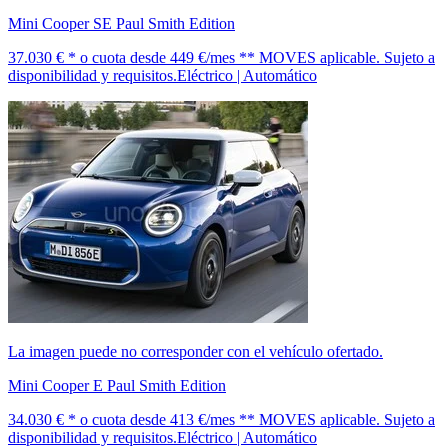
Mini Cooper SE Paul Smith Edition
37.030 € *
o cuota desde
449 €/mes *
* MOVES aplicable. Sujeto a
disponibilidad y requisitos.
Eléctrico | Automático
La imagen puede no corresponder con el vehículo ofertado.
Mini Cooper E Paul Smith Edition
34.030 € *
o cuota desde
413 €/mes *
* MOVES aplicable. Sujeto a
disponibilidad y requisitos.
Eléctrico | Automático