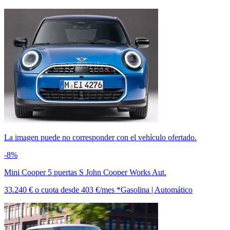
La imagen puede no corresponder con el vehículo ofertado.
-8%
Mini Cooper 5 puertas S John Cooper Works Aut.
33.240 €
o cuota desde
403 €/mes *
Gasolina | Automático