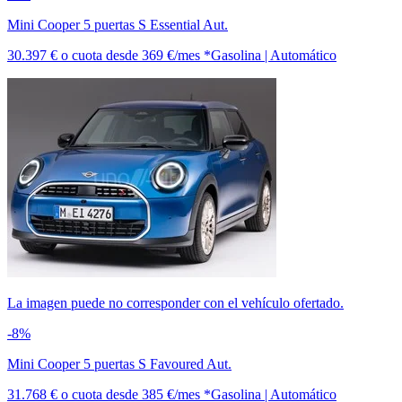
Mini Cooper 5 puertas S Essential Aut.
30.397 €
o cuota desde
369 €/mes *
Gasolina | Automático
La imagen puede no corresponder con el vehículo ofertado.
-8%
Mini Cooper 5 puertas S Favoured Aut.
31.768 €
o cuota desde
385 €/mes *
Gasolina | Automático