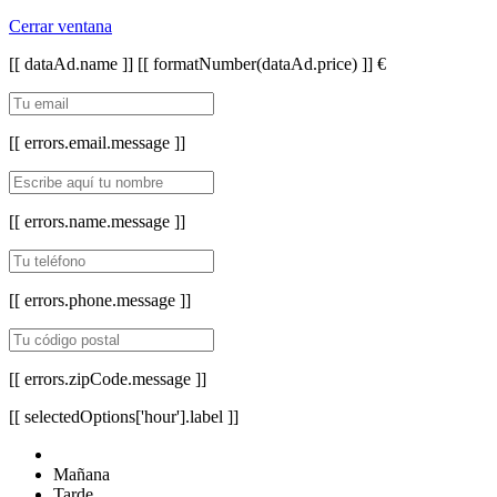
Cerrar ventana
[[ dataAd.name ]]
[[ formatNumber(dataAd.price) ]] €
[[ errors.email.message ]]
[[ errors.name.message ]]
[[ errors.phone.message ]]
[[ errors.zipCode.message ]]
[[ selectedOptions['hour'].label ]]
Mañana
Tarde