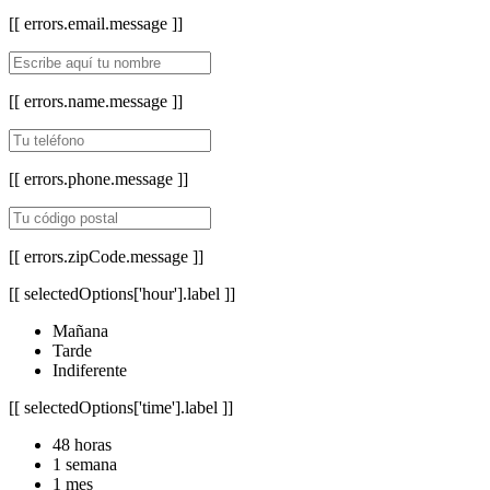
[[ errors.email.message ]]
[[ errors.name.message ]]
[[ errors.phone.message ]]
[[ errors.zipCode.message ]]
[[ selectedOptions['hour'].label ]]
Mañana
Tarde
Indiferente
[[ selectedOptions['time'].label ]]
48 horas
1 semana
1 mes