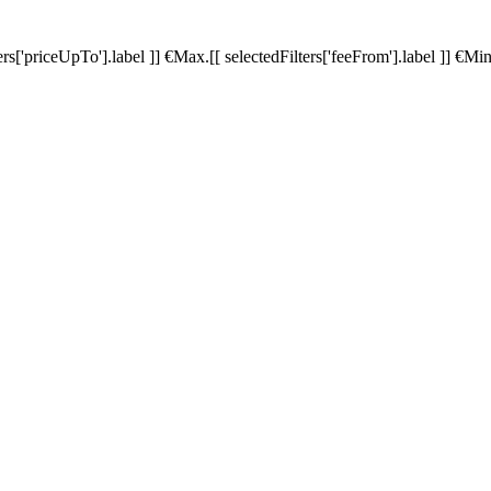
ters['priceUpTo'].label ]]
€
Max.
[[ selectedFilters['feeFrom'].label ]]
€
Min