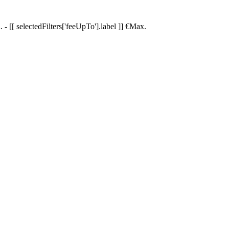
.
-
[[ selectedFilters['feeUpTo'].label ]]
€
Max.