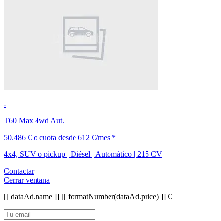
-
T60 Max 4wd Aut.
50.486 €
o cuota desde
612 €/mes *
4x4, SUV o pickup | Diésel | Automático | 215 CV
Contactar
Cerrar ventana
[[ dataAd.name ]]
[[ formatNumber(dataAd.price) ]] €