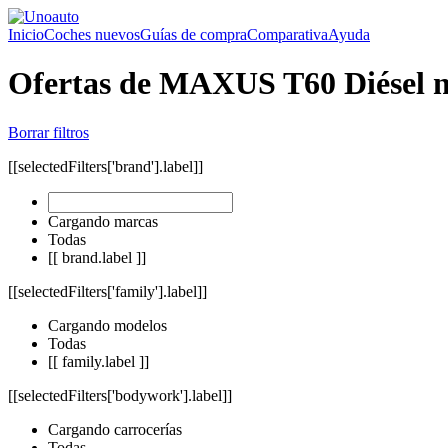
Inicio
Coches nuevos
Guías de compra
Comparativa
Ayuda
Ofertas de MAXUS T60 Diésel 
Borrar filtros
[[selectedFilters['brand'].label]]
Cargando marcas
Todas
[[ brand.label ]]
[[selectedFilters['family'].label]]
Cargando modelos
Todas
[[ family.label ]]
[[selectedFilters['bodywork'].label]]
Cargando carrocerías
Todas