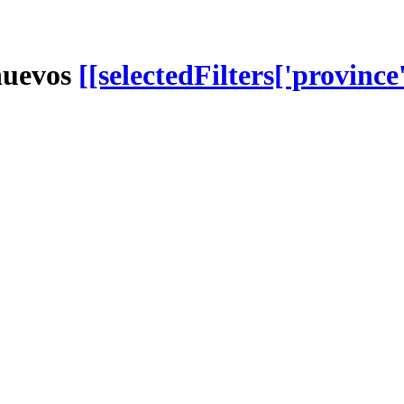
nuevos
[[selectedFilters['province'