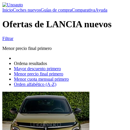
Inicio
Coches nuevos
Guías de compra
Comparativa
Ayuda
Ofertas de LANCIA nuevos
Filtrar
Menor precio final primero
Ordena resultados
Mayor descuento primero
Menor precio final primero
Menor cuota mensual primero
Orden alfabético (A-Z)