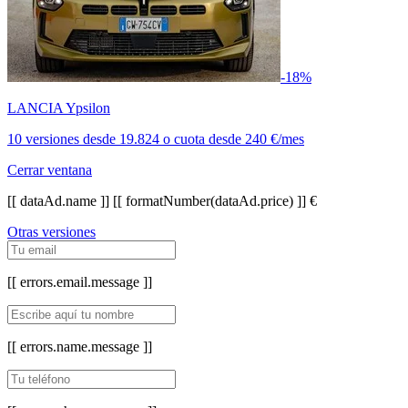
-18%
LANCIA Ypsilon
10 versiones
desde
19.824
o cuota desde
240 €/mes
Cerrar ventana
[[ dataAd.name ]]
[[ formatNumber(dataAd.price) ]] €
Otras versiones
[[ errors.email.message ]]
[[ errors.name.message ]]