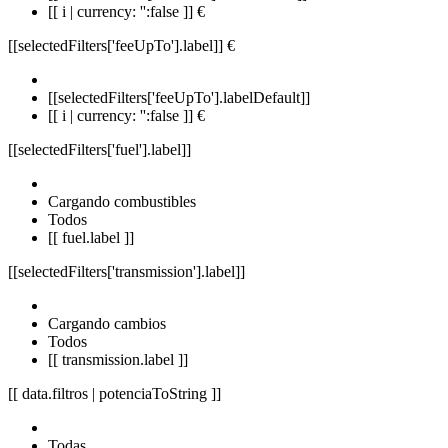
[[ i | currency: '':false ]] €
[[selectedFilters['feeUpTo'].label]]
€
[[selectedFilters['feeUpTo'].labelDefault]]
[[ i | currency: '':false ]] €
[[selectedFilters['fuel'].label]]
Cargando combustibles
Todos
[[ fuel.label ]]
[[selectedFilters['transmission'].label]]
Cargando cambios
Todos
[[ transmission.label ]]
[[ data.filtros | potenciaToString ]]
Todas