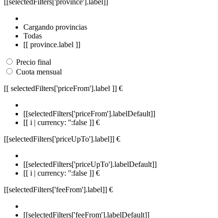
[[selectedFilters['province'].label]]
Cargando provincias
Todas
[[ province.label ]]
Precio final
Cuota mensual
[[ selectedFilters['priceFrom'].label ]]
€
[[selectedFilters['priceFrom'].labelDefault]]
[[ i | currency: '':false ]] €
[[selectedFilters['priceUpTo'].label]]
€
[[selectedFilters['priceUpTo'].labelDefault]]
[[ i | currency: '':false ]] €
[[selectedFilters['feeFrom'].label]]
€
[[selectedFilters['feeFrom'].labelDefault]]