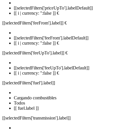
[[selectedFilters['priceUpTo'].labelDefault]]
[[ i | currency: '':false ]] €
[[selectedFilters['feeFrom'].label]]
€
[[selectedFilters['feeFrom'].labelDefault]]
[[ i | currency: '':false ]] €
[[selectedFilters['feeUpTo'].label]]
€
[[selectedFilters['feeUpTo'].labelDefault]]
[[ i | currency: '':false ]] €
[[selectedFilters['fuel'].label]]
Cargando combustibles
Todos
[[ fuel.label ]]
[[selectedFilters['transmission'].label]]