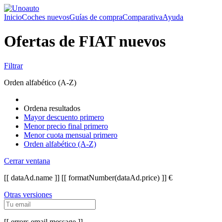
Inicio
Coches nuevos
Guías de compra
Comparativa
Ayuda
Ofertas de FIAT nuevos
Filtrar
Orden alfabético (A-Z)
Ordena resultados
Mayor descuento primero
Menor precio final primero
Menor cuota mensual primero
Orden alfabético (A-Z)
Cerrar ventana
[[ dataAd.name ]]
[[ formatNumber(dataAd.price) ]] €
Otras versiones
[[ errors.email.message ]]