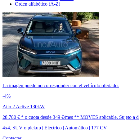
Orden alfabético (A-Z)
La imagen puede no corresponder con el vehículo ofertado.
-4%
Atto 2 Active 130kW
28.780 € *
o cuota desde
349 €/mes *
* MOVES aplicable. Sujeto a dis
4x4, SUV o pickup | Eléctrico | Automático | 177 CV
Contactar