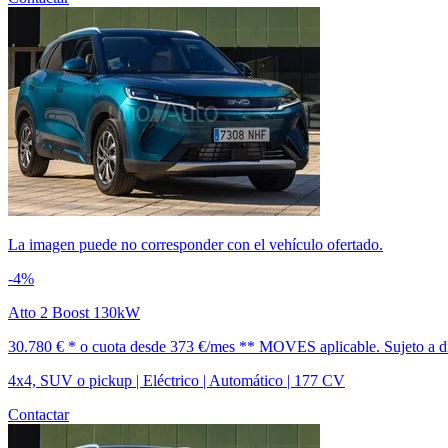
La imagen puede no corresponder con el vehículo ofertado.
-4%
Atto 2 Boost 130kW
30.780 € *
o cuota desde
373 €/mes *
* MOVES aplicable. Sujeto a dis
4x4, SUV o pickup | Eléctrico | Automático | 177 CV
Contactar