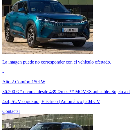
La imagen puede no corresponder con el vehículo ofertado.
-
Atto 2 Comfort 150kW
36.200 € *
o cuota desde
439 €/mes *
* MOVES aplicable. Sujeto a dis
4x4, SUV o pickup | Eléctrico | Automático | 204 CV
Contactar