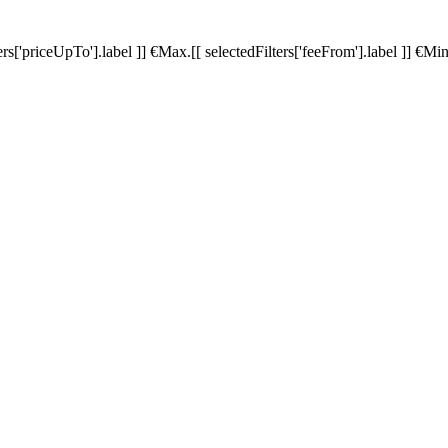
ters['priceUpTo'].label ]]
€
Max.
[[ selectedFilters['feeFrom'].label ]]
€
Min