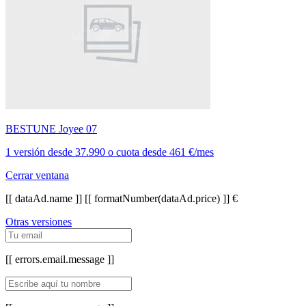
BESTUNE Joyee 07
1 versión
desde
37.990
o cuota desde
461 €/mes
Cerrar ventana
[[ dataAd.name ]]
[[ formatNumber(dataAd.price) ]] €
Otras versiones
[[ errors.email.message ]]