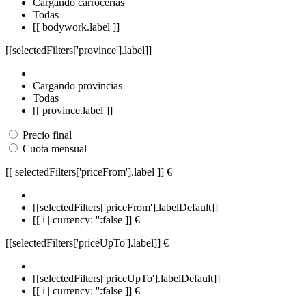
Cargando carrocerías
Todas
[[ bodywork.label ]]
[[selectedFilters['province'].label]]
Cargando provincias
Todas
[[ province.label ]]
Precio final
Cuota mensual
[[ selectedFilters['priceFrom'].label ]]
€
[[selectedFilters['priceFrom'].labelDefault]]
[[ i | currency: '':false ]] €
[[selectedFilters['priceUpTo'].label]]
€
[[selectedFilters['priceUpTo'].labelDefault]]
[[ i | currency: '':false ]] €