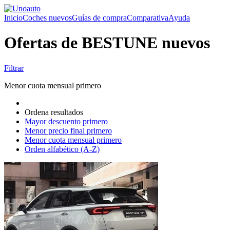
Inicio
Coches nuevos
Guías de compra
Comparativa
Ayuda
Ofertas de BESTUNE nuevos
Filtrar
Menor cuota mensual primero
Ordena resultados
Mayor descuento primero
Menor precio final primero
Menor cuota mensual primero
Orden alfabético (A-Z)