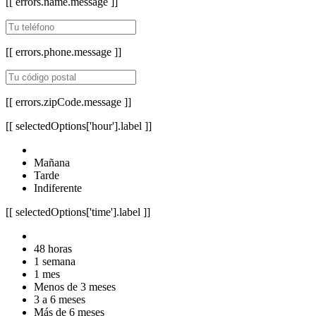
[[ errors.name.message ]]
[[ errors.phone.message ]]
[[ errors.zipCode.message ]]
[[ selectedOptions['hour'].label ]]
Mañana
Tarde
Indiferente
[[ selectedOptions['time'].label ]]
48 horas
1 semana
1 mes
Menos de 3 meses
3 a 6 meses
Más de 6 meses