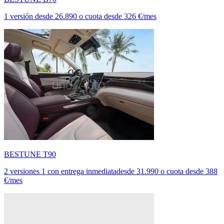
1 versión
desde
26.890
o cuota desde
326 €/mes
BESTUNE T90
2 versiones
1 con entrega inmediata
desde
31.990
o cuota desde
388
€/mes