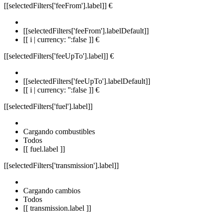
[[selectedFilters['feeFrom'].label]]
€
[[selectedFilters['feeFrom'].labelDefault]]
[[ i | currency: '':false ]] €
[[selectedFilters['feeUpTo'].label]]
€
[[selectedFilters['feeUpTo'].labelDefault]]
[[ i | currency: '':false ]] €
[[selectedFilters['fuel'].label]]
Cargando combustibles
Todos
[[ fuel.label ]]
[[selectedFilters['transmission'].label]]
Cargando cambios
Todos
[[ transmission.label ]]