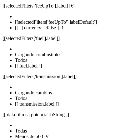
[[selectedFilters['feeUpTo'].label]]
€
[[selectedFilters['feeUpTo'].labelDefault]]
[[ i | currency: '':false ]] €
[[selectedFilters['fuel'].label]]
Cargando combustibles
Todos
[[ fuel.label ]]
[[selectedFilters['transmission'].label]]
Cargando cambios
Todos
[[ transmission.label ]]
[[ data.filtros | potenciaToString ]]
Todas
Menos de 50 CV