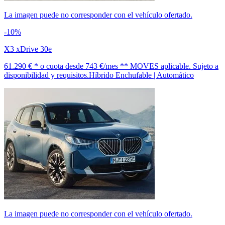
La imagen puede no corresponder con el vehículo ofertado.
-10%
X3 xDrive 30e
61.290 € *
o cuota desde
743 €/mes *
* MOVES aplicable. Sujeto a
disponibilidad y requisitos.
Híbrido Enchufable | Automático
La imagen puede no corresponder con el vehículo ofertado.