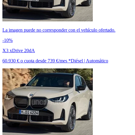
La imagen puede no corresponder con el vehículo ofertado.
-10%
X3 xDrive 20dA
60.930 €
o cuota desde
739 €/mes *
Diésel | Automático