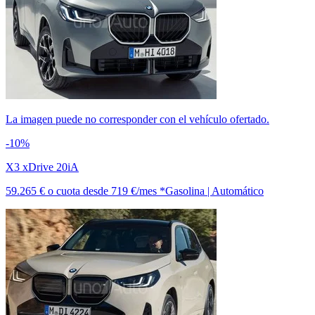
La imagen puede no corresponder con el vehículo ofertado.
-10%
X3 xDrive 20iA
59.265 €
o cuota desde
719 €/mes *
Gasolina | Automático