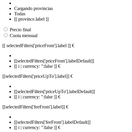
Cargando provincias
Todas
[[ province.label ]]
Precio final
Cuota mensual
[[ selectedFilters['priceFrom'].label ]]
€
[[selectedFilters['priceFrom'].labelDefault]]
[[ i | currency: '':false ]] €
[[selectedFilters['priceUpTo'].label]]
€
[[selectedFilters['priceUpTo'].labelDefault]]
[[ i | currency: '':false ]] €
[[selectedFilters['feeFrom'].label]]
€
[[selectedFilters['feeFrom'].labelDefault]]
[[ i | currency: '':false ]] €