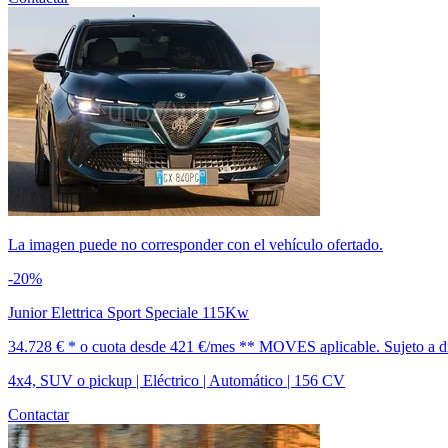
La imagen puede no corresponder con el vehículo ofertado.
-20%
Junior Elettrica Sport Speciale 115Kw
34.728 € *
o cuota desde
421 €/mes *
* MOVES aplicable. Sujeto a dis
4x4, SUV o pickup | Eléctrico | Automático | 156 CV
Contactar