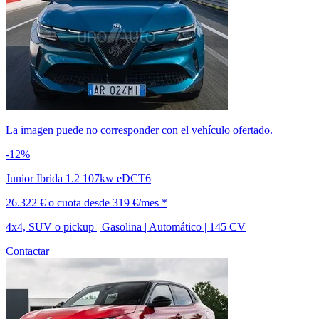
La imagen puede no corresponder con el vehículo ofertado.
-12%
Junior Ibrida 1.2 107kw eDCT6
26.322 €
o cuota desde
319 €/mes *
4x4, SUV o pickup | Gasolina | Automático | 145 CV
Contactar