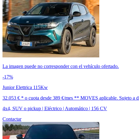
La imagen puede no corresponder con el vehículo ofertado.
-17%
Junior Elettrica 115Kw
32.053 € *
o cuota desde
389 €/mes *
* MOVES aplicable. Sujeto a dis
4x4, SUV o pickup | Eléctrico | Automático | 156 CV
Contactar