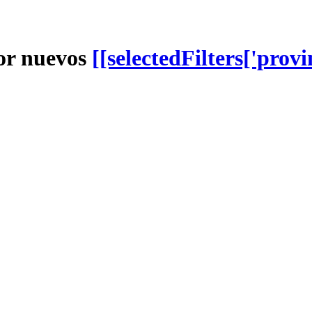
or nuevos
[[selectedFilters['provi