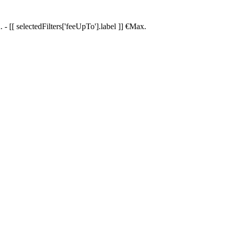
.
-
[[ selectedFilters['feeUpTo'].label ]]
€
Max.