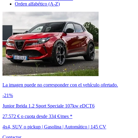
Orden alfabético (A-Z)
La imagen puede no corresponder con el vehículo ofertado.
-21%
Junior Ibrida 1.2 Sport Speciale 107kw eDCT6
27.572 €
o cuota desde
334 €/mes *
4x4, SUV o pickup | Gasolina | Automático | 145 CV
Contactar