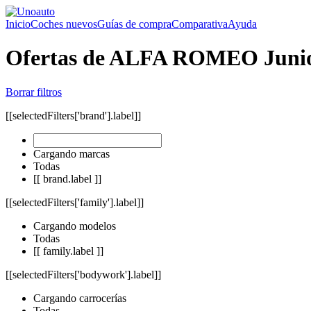
Inicio
Coches nuevos
Guías de compra
Comparativa
Ayuda
Ofertas de ALFA ROMEO Juni
Borrar filtros
[[selectedFilters['brand'].label]]
Cargando marcas
Todas
[[ brand.label ]]
[[selectedFilters['family'].label]]
Cargando modelos
Todas
[[ family.label ]]
[[selectedFilters['bodywork'].label]]
Cargando carrocerías
Todas