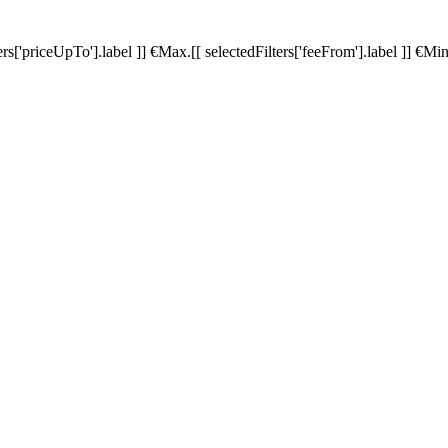
ters['priceUpTo'].label ]]
€
Max.
[[ selectedFilters['feeFrom'].label ]]
€
Min